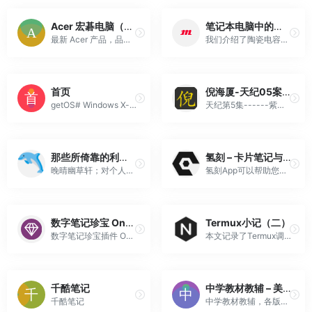
Acer 宏碁电脑（上海）有限公司 笔记本、台式机、显示器与投影仪
笔记本电脑中的电源线MLCC啸叫对策 | 村田制作所 技术文章
最新 Acer 产品，品类包括笔记本、显示器、投影仪，满足您的办公、家用与娱乐使用需求。
我们介绍了陶瓷电容器产生噪声（异响）的应对措施、评估方法及发生机制。为您介绍村田制作所的相关技术文章。
首页
倪海厦-天纪05案例图片和笔记文字版
getOS# Windows X-lite# Windows X-Lite旨在提升性能、隐私、稳定性和控制力，并且兼容所有PC上的所有应用和游戏。无论新旧、强弱、台式机或笔记本电脑均可
天纪第5集------紫微斗数4十二命盘示范命盘：辛丑年三月五日戌时，民国五十年生，紫微星在子按照紫微斗数安星法，生时在戌，文昌星应该在子，而这张命盘上，文昌星旺化忌在酉。疑此命盘有误！批总格：看一生命运命宫：贪狼在水宫（亥、子）才为桃花星，在午为武官星，武官（杀破狼）宜遇到火星、铃星；火贪相聚——
那些所倚靠的利器记载
氢刻 – 卡片笔记与高效记忆
晚晴幽草轩；对个人所使用工具总结:Sublime Text,Atom,Chrome,Evernote,为知笔记,Alfred,AutoHotKey等等。
氢刻App可以帮助您完成信息记录与学习记忆，用卡片的方式捕捉信息、知识、想法等，通过科学智能的学习与回顾，实现信息与知识的高效转化，形成智慧。氢刻还提供海量的学习资源，实现多人共享学习。
数字笔记珍宝 OneNoteGem – OneNote 插件中文官网
Termux小记（二）
数字笔记珍宝插件 OneNote Gem Add-Ins 中文官网( 专业的 OneNote 插件 )。为不同平台的 OneNote 提供对应的插件。
本文记录了Termux调用Android手机系统功能的相关笔记。
千酷笔记
中学教材教辅 – 美丽的你有未来
千酷笔记
中学教材教辅，各版本电子课本