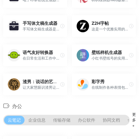
手写体文稿生成器
Z2H字帖
手写体文稿生成器是一款免费工具，在线手写模拟器，一键生成手写字体文稿。可将文本转换为手写体，并下载为图片或PDF格式。还支持多页。如果你有较长的文本，想将多页转换为手写体并下载为单个PDF文件，也可以使用它。
这是一个优雅实用的在线字帖生成工具，可轻松自定义所需字帖，支持汉字和英文任意排版、灵活设置描红样式和大小、自选字体、生成控笔练习字帖、导出图片等。
语气友好转换器
壁纸样机生成器
在日常生活和工作中，我们经常需要通过文字与他人沟通。然而，单调乏味的文字表达，往往难以传达我们的真实意图和情感。这时，你是否希望有一种工具，可以让你的文字瞬间变得有趣、有个性，甚至带点阴阳怪气的感觉？这就是我遇到的痛点，而“语气友好转换器”完美地解决了这个问题。语气友好转换器的独特特点多种语气和...
小红书壁纸号的实用工具。生成iPhone、iPad、Mac锁屏/桌面壁纸样机模板，可免费导出。
渣男：说话的艺术 | lovelive.tools
彩字秀
让大家慧眼识渣男让大家参考一下说情话的艺术，毕竟成为一个有趣的人更能吸引他人。
在线制作各种表情包、搞笑图片、QQ微信表情图片、纯文字表情、闪字、搞笑动态表情图片、搞笑网络证件；简单易用带字的装逼搞笑图片生成器；让聊天更有趣。
办公
更
云笔记
企业信息
传输存储
办公软件
协同文档
合同
多
+