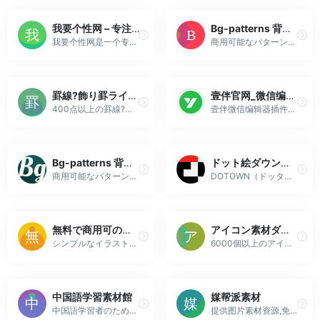
我要个性网 – 专注分享图片、文字等素材（头像,图片,网名,个性签名等）
Bg-patterns 背景パターン配布＆作成サイト
我要个性网是一个专注分享图片、文字等素材（头像,图片,网名,个性签名等）。汇集了海量个性类资源，在这里可以寻找到您想要的、分享你喜欢的。
商用可能なパターン背景素材をフリー（無料）配布。自分でサイズや色などもカスタマイズできる機能を搭載!!
罫線?飾り罫ライン素材 FREE LINE DESIGN
壹伴官网_微信编辑器_公众号助手_公众号排版_一键图文排版
400点以上の罫線?ライン素材がフリー（無料）でダウンロードできる「FREE LINE DESIGN」。 すぐに使える商用利用可能なjpg、png、編集可能なイラレ(ベクター)データも用意してます。
壹伴微信编辑器插件-400万公众号新媒体运营者青睐的在线微信编辑工具、拥有万千公众号模板,公众号素材样式、具备公众号排版,多公众号管理,数据分析,定时群发等功能
Bg-patterns 背景パターン配布＆作成サイト
ドット絵ダウンロードサイト DOTOWN|無料の素材サイト
商用可能なパターン背景素材をフリー（無料）配布。自分でサイズや色などもカスタマイズできる機能を搭載!!
DOTOWN（ドッタウン）は、たくさんのかわいいドット絵に出会える無料の素材ダウンロードサイトです。商用利用可のフリー素材沢山！アイコン、資料やクロスステッチの図案にも使える
無料で商用可のフリーイラスト素材｜Loose Drawing
アイコン素材ダウンロードサイト「icooon-mono」 | 商用利用可能なアイコン素材が無料(フリー)ダウンロードできるサイト | 6000個以上のアイコン素材を無料でダウンロードできるサイト ICOOON MONO
シンプルなイラストが見つかるフリー素材サイト Loose Drawing。商用利用可能。広告、フライヤー、ポスター、企画書、スライド資料など様々なデザイン制作で使えるイラストを無料で更新しています。
6000個以上のアイコン素材を無料でダウンロードできるサイト ICOOON MONO
中国語学習素材館
媒帮派素材
中国語学習者のためのグッズ販売サイト。 中国出張、中国旅行、中国駐在者の中国現地行動力UPのための情報発信もしています。
提供图片素材资源,免费图片素材资源,动态图资源以及在线图标字体下载等图片素材资源