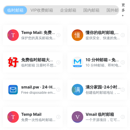
更
临时邮箱
VIP收费邮箱
企业邮箱
国内邮箱
国外邮箱
多
+
Temp Mail: 免费的临时电子邮件服务 | MinMail
懂你的临时邮箱,高效通用简单免费｜随用随弃
保护您的真实邮箱免受垃圾邮件侵扰！临时邮箱提供即时匿名一次性邮箱：安全接收验证码/邮件，并有效拦截垃圾邮件。
提供安全、快速的免费临时邮箱服务。支持一键生成随机匿名邮箱、自定义指定邮箱地址，以及独有的邮箱权限转让功能。有效防止垃圾邮件骚扰，保护个人隐私，是注册各类APP与网站的理想工具。随用随弃，无需注册，全方位守护您的在线安全。
免费临时邮箱大全 | 网站合集
10 分钟邮箱 – 免费临时一次性邮箱
临时邮箱 注册时不想泄露自己邮箱时可用 24小时邮箱：http://24mail.chacuo.net 60分钟邮箱：https://www.guerrillamail.com/zh/ 10 分钟邮箱：https://linshiyouxiang.net/ 10 分钟邮箱：http://www.bc...
10 分钟邮箱、即时电子邮件递送、自动电子邮件地址生成保护您的隐私。
smail.pw · 24-Hour Temporary Email
满分家园-24小时匿名邮箱
Free disposable email inbox with 24-hour auto-expiry. Use a temporary address for sign-ups and verification.
创建临时邮箱地址，接收邮件，无需注册，保护您的隐私安全
Temp Mail
Vmail 临时邮箱
免费一次性临时邮箱地址。Temp Mail 保护您的真实邮箱免受垃圾邮件。也称为一次性邮箱、10分钟邮箱或临时电子邮件。
一个开源项目，它可以生成有效期1天的临时邮箱地址，隐私友好、无内置广告，界面漂亮，即开即用。另外可自己部署在CloudflareWorker