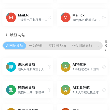
Mail.td
Mail.cx
一次性电子邮件是一种免费的电子邮件服务，您可以通过它接收电子邮件。也称为：tempmail、10minutemail、10minmail、一次性邮件、匿名邮箱、假邮件生成器、可丢弃邮箱、临时电子邮箱、公共邮箱，保护您的个人邮件免受垃圾邮件侵害。
TempMail提供临时、匿名、免费、安全、一次性的临时电子邮件地址，让您远离垃圾邮件。
导航网站
更
AI网址导航
一为导航
互联网人物
办公网址导航
小众工
多
+
趣玩AI导航
AI导航吧
趣玩AI导航专注于人工智能工具网站,为您提供最新、最全面的AI工具网站整理和推荐,助您更好地应用AI人工智能技术提升工作效率，智驭未来，一键触达，让信息探索更出彩！
AI导航吧收录了国内外5000+优质AI工具，包括AI写作、AI绘画、AI设计、AI客服、AI办公、AI营销、AI搜索、AI智能体、AI语音生成、AI视频生成、数字人等生成式人工智能工具。在这里，帮助用户快速提升工作效率和创作能力，AI领域的专家和初学者都能轻松找到心仪的AI工具和学习资源。
熊猫AI导航
AI工具导航
熊猫AI工具、熊猫AI工具集导航收录了国内外数百个AI工具，包括AI写作工具、AI图像生成和背景移除、AI视频制作、AI音频转录、AI辅助编程、AI音乐生成、AI绘画设计、AI对话聊天等AI工具集合大全，以及AI学习开发的常用网站、框架和模型，帮助你加入人工智能浪潮，自动化高效完成任务！
AI工具导航汇集全球最新AI工具的展示平台！收录国内外众多好用的AI工具，涵盖AI写作工具、AI绘画工具、AI图片生成器与AI抠图工具、AI视频剪辑工具、AI音乐生成器、AI语音识别、AI编程开发、AI设计工具、AI对话聊天等丰富的AI类别，同时还有AI办公工具、AI游戏制作、AI营销、AI数字人、...