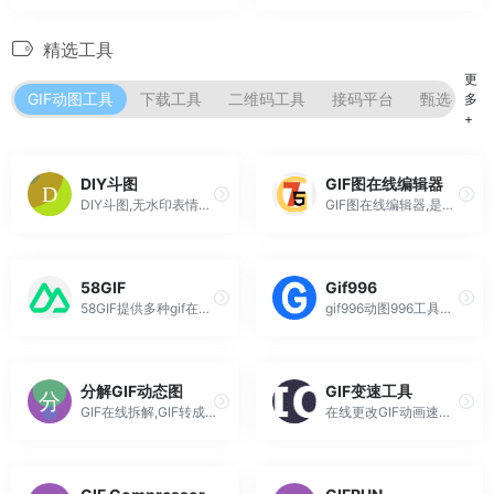
精选工具
更
GIF动图工具
下载工具
二维码工具
接码平台
甄选推荐
多
+
DIY斗图
GIF图在线编辑器
DIY斗图,无水印表情包图片下载分享与在线制作字幕GIF、gif制作、动图加字恶搞制作、来diy属于自己的表情包吧！
GIF图在线编辑器,是一个gif在线图像工具
58GIF
Gif996
58GIF提供多种gif在线制作与编辑工具，制作合成gif，视频转gif，gif编辑，gif压缩，gif拼图，gif裁剪，录屏转gif等，在线操作，无需下载
gif996动图996工具网支持多种gif编辑制作功能，打开网站即可进行多图合成gif、视频转高清gif、GIF压缩、GIF裁剪、GIF调速等功能，同时支持多张图片合成gif、视频转gif，不需要下载任何软件即可在线进行动态图片编辑制作。
分解GIF动态图
GIF变速工具
GIF在线拆解,GIF转成帧,GIF帧截图,GIF慢放,动态图在线播放,暂停、逐帧播放,动态图片分解,动态图拆解,在线GIF分解工具
在线更改GIF动画速度的简单工具。在工具中上传Gif动画图片，使用范围滑块修改GIF动画的速度，然后单击提交按钮。修改GIF速度后，会显示速度更改后的GIF预览以及下载按钮。此工具有助于修改GIF图像运行得更快或更慢而不会降低质量。