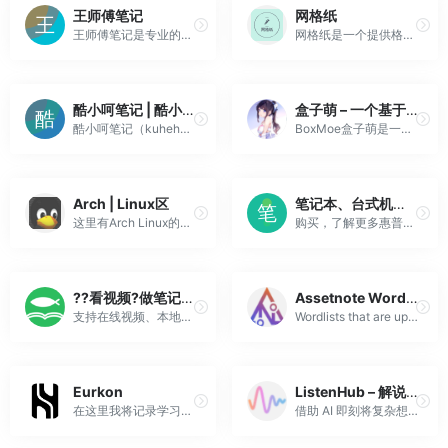
王师傅笔记
网格纸
王师傅笔记是专业的历史研究与文化传承平台，致力于构建权威的历史知识体系。我们提供丰富的历史资料库、深度历史事件解析、重要历史人物研究，以及文明发展脉络梳理。通过专业的历史内容与创新的知识服务，帮助用户深入了解人类文明发展历程，传承优秀历史文化，推动历史教育普及与历史研究发展。
网格纸是一个提供格子模板下载的网站，方便用户选择合适的模板进行打印, 方格纸, 格子纸, A4纸, 记笔记
酷小呵笔记 | 酷小呵笔记
盒子萌 – 一个基于内容分享,创作与灵感结合折腾的笔记博客
酷小呵笔记（kuhehe.top），收集分享考试备考资料与办公实用教程，希望对你有用～
BoxMoe盒子萌是一个基于内容分享,创作与灵感结合折腾的笔记博客
Arch | Linux区
笔记本、台式机、打印机、墨盒与硒鼓
这里有Arch Linux的安装、配置、美化、测评、开发方面的笔记和技巧等。
购买，了解更多惠普打印机，笔记本，台式机 等相关信息。
??看视频?做笔记利器~ – 子魚笔记
Assetnote Wordlists
支持在线视频、本地视频。提供打时间戳，时间戳跳转，快速截图等功能。提供 obsidian、思源笔记插件，可在 obsidian 和思源笔记中看视频做笔记。
Wordlists that are up to date and effective against the most popular technologies on the internet.
Eurkon
ListenHub – 解说万物，一键生成视频、播客、PPT
在这里我将记录学习过程中的笔记、分享一些经验与想法。希望能够帮助到您！
借助 AI 即刻将复杂想法转化为清晰的视频、幻灯片和播客。通过人们真正能理解的故事来解释观点，让知识一听就懂。