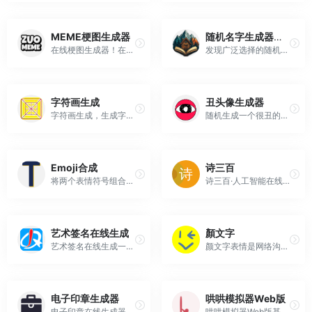
MEME梗图生成器
随机名字生成器和故事
在线梗图生成器！在线做梗图meme,超多无水印高清meme梗图模板等你来免费制作分享！电脑PC端或者手机端都能在线制作属于自己的meme梗图
发现广泛选择的随机名字生成器和插图短篇故事。自2011年以来，我们一直精心管理。谢谢您的访问!
字符画生成
丑头像生成器
字符画生成，生成字符画
随机生成一个很丑的手绘头像
Emoji合成
诗三百
将两个表情符号组合成一个。有数千种组合可供选择。
诗三百·人工智能在线诗歌写作平台_自动写诗_在线作诗机_藏头诗生成器_姓名作诗_AI填词_AI现代诗_AI文言文_AI歌词_AI文案_自动电脑对对联
艺术签名在线生成
顏文字
艺术签名在线生成一笔签名设计在线艺术字体在线生成器_艺术字网
颜文字表情是网络沟通的趣味元素。本文将介绍颜文字网站，一个提供丰富颜文字图案表情的平台，用户可以轻松复制粘贴使用，或加入到输入法中，让在线交流更加生动有趣
电子印章生成器
哄哄模拟器Web版
电子印章在线生成器，可通过自定义配置在线制作各种印章、公章、电子章。一键生成电子印章，支持下载到本地。
哄哄模拟器Web版基于AI技术，让你进入到不同场景之中，用语言技巧和沟通能力去哄你的对象