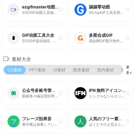
ezgifmaster动图工具
踢踢零动图
SOOGIF动图工具箱，30多个GIF处理功能，3步即可制作一张GIF动态图片，可以满足80%以上GIF动图和图片的制作和编辑处理。
tt0.topGIF工具支持视频转GIF、图片合成GIF、GIF编辑、GIF裁剪等功能。是QQ、微信斗图神器，微信公众号、微博、新媒体编辑GIF动图素材库，好玩的GIF出处发源地。
GIF动图工具大全
多图合成GIF
SOOGIF提供搞笑、表情、美女、明星、热门事件GIF动图全搜索，GIF工具支持视频转GIF、图片合成GIF、GIF压缩、GIF编辑、GIF裁剪、在线录屏等功能。是QQ、微信斗图神器，微信公众号、微博、新媒体编辑GIF动图素材库，好玩的GIF出处发源地。
我拉网GIF图片制作工具是一款支持在线多图合成gif、视频转gif、gif裁剪、gif压缩、表情包gif、gif编辑、gif拼图等制作的动漫制作软件,您可以随心随意的制作喜欢的GIF动画哦。
素材大全
更
CG素材
PPT素材
UI素材
图库素材
室内素材
网页素
多+
公众号多账号管理 自媒体多平台内容分发–96编辑宝
IFN 無料アイコン: SVG/EPS/PNGのフリー素材
新媒体小编运营好帮手，轻松管理矩阵号，文章一键排版，10万+素材模板库，提高工作效率
シンプルなシルエットの無料アイコン配布サイト。商用利用可能でリンクや著作権表示は不要。Web制作や資料作成に使えるSVG?EPS?PNG形式のフリー素材を、登録なしですぐにダウンロードできます。
フレーズ効果音
人気のフリー素材まとめ – フリー素材ぱくたそ
著作権は放棄していませんが、原則無料でご利用頂ける素材です。 ご利用の際は、素材利用規定を必ずお読み下さい。 ファイル形式の変換は自由にして頂きご利用頂いて構いません。（例：mp3→WAVE） ご意見?ご感想?ご利用報告は掲示板または、メー...
ぱくたその人気まとめ一覧（1ページ目）。閲覧数?ダウンロード数の多い写真素材?AI画像素材を、登録不要?商用利用無料でお使いいただけます。