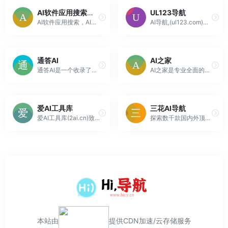
AI软件应用搜索导航平台
UL123导航
AI软件应用搜索，AI软件搜索，AI软件应用导航，AI软件应用商店，企业软件应用商店、AI软件应用榜单平台.
AI导航,(ul123.com)是一个AI导航,也叫AI工具集，汇聚国内外优秀的AI应用工具网址,最新的人工智能技术和服务资源,推动AI行业的发展
通答AI
AI之家
通答AI是一个收录了来自国内外各种类型优秀AI产品的平台,包括AI写作、AI绘画、AI视频、AI设计等产品,每日更新最新的AI工具产品.此外,AI导航还提供了AI新闻资讯和AI课程,帮助用户全方位了解AI人工智能,通过我们推荐的AI产品,提高工作效率,从而实现AI让生活更美好的愿景.
AI之家是专业全面的AI人工智能导航网站！AI导航为AI创作者提供AI绘画、AI智能对话、AI翻译、AI提示词、AI工具、AI智能写作、AI3D设计、AI视频、AI语音等AI网站导航指引。
爱AI工具库
三花AI导航
爱AI工具库(2ai.cn)致力于收录最实用的人工智能工具和提供最新的AI资讯，轻松掌握人工智能技术动态。在这里，可以分享和发现创新的AI应用，开启智能未来之旅。爱AI工具库产品涵盖了写作工具助手、绘画工具平台、AI创意设计、智能图片处理、AI文案工具、视频制作剪辑、AI编程工具、AI提示词、AI搜...
探索数千款国内外顶尖AI工具的完美集合！从AI写作、图像生成到视频制作，再到音频转录和编程辅助，三花汇聚了全方位的人工智能应用，助你轻松迎接科技潮流，实现任务自动化与高效完成！
本站由
提供CDN加速/云存储服务