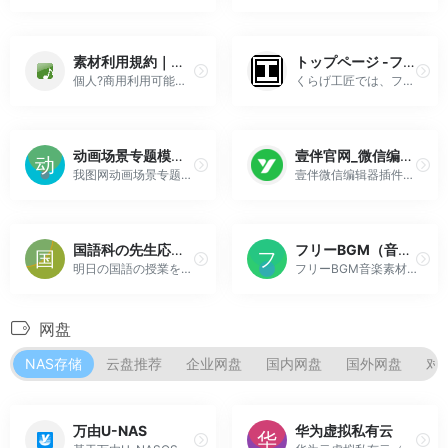
素材利用規約｜著作権フリーの無料音楽素材ダウンロードサイト「ミュージックノート」
トップページ -フリー効果音素材 くらげ工匠
個人?商用利用可能の音楽、効果音のフリー素材! iPhoneアプリ、androidアプリ、FLASH、ゲーム制作に！著作権フリーの無料音楽素材ダウンロードサイト「ミュージックノート」
くらげ工匠では、フリーの効果音（SE）素材を提供しています。動画作品、自作ゲーム等の効果音にどうぞ。
动画场景专题模板-动画场景图片素材下载-我图网
壹伴官网_微信编辑器_公众号助手_公众号排版_一键图文排版
我图网动画场景专题为您整理了265172个原创高质量动画场景图片素材供您在线下载,PSD/JPG/PNG格式动画场景模板下载、高清动画场景图片大全等,下载图片素材就上我图网。
壹伴微信编辑器插件-400万公众号新媒体运营者青睐的在线微信编辑工具、拥有万千公众号模板,公众号素材样式、具备公众号排版,多公众号管理,数据分析,定时群发等功能
国語科の先生応援サイト | 国語授業の素材蔵｜高校国語教材プラットフォーム｜京都市
フリーBGM（音楽素材）18956曲 無料ダウンロード｜フリーBGM DOVA-SYNDROME
明日の国語の授業をサポートする、国語科の先生応援サイト「国語授業の素材蔵」。国語の授業プリントやパワーポイントなどの教材に使えるイラストや写真素材が豊富。
フリーBGM音楽素材を無料ダウンロード配布しています。商用や非商用など、用途を問わず連絡不要でご自由にご利用頂けます。[配信BGM素材数 18956曲／SE素材数 1296音 2026/5/9現在]
网盘
NAS存储
云盘推荐
企业网盘
国内网盘
国外网盘
对
万由U-NAS
华为虚拟私有云