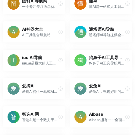
图钉AI导航网
懂AI
一个专注专注收录优质上百款免费AI工具的导航网站，包括AI写作工具、AI绘画修图工具、AI视频音频工具、AI写代码编程工具、以及其他一些交流社区和开放平台，都经过了作者精心筛选，拿来就能用！除了AI产品的分享，网站内还包含了AI相关资讯以及AI使用教程。
懂AI是一站式人工智能资源聚合平台，集合了众多AI工具，精心收录了广泛的AI相关网站，包括最新的AI研究成果、实用工具以及行业新闻。旨在为开发者、研究人员和AI技术爱好者提供最全面的AI学习资源、工具和最新科技资讯。无论是AI初学者还是资深开发者，都能在这里找到所需的信息和工具。
AI神器大全
通塔师AI导航
AI工具集合导航站
通塔师AI导航提供全网最全的AI人工智能工具网站推荐，帮助大家发现最新AI绘画，AI智能写作助手，AI聊天机器人，AI配音，AI音乐，AI换脸工具应用软件，让AI帮助你更高效的工作，学习。
iuu AI导航
狗鼻子AI工具导航网
iuu.ai是最大的人工智能工具和人工智能模型目录。拥有超过6500个人工智能网站和人工智能模型信息。人工智能工具目录和人工智能模型目录信息由ChatGPT自动更新。
狗鼻子AI工具导航网是您的专属AI工具箱，提供一站式的AI工具导航服务。在这里，您可以轻松探索、比较并选择最适合您需求的AI工具，助力您的工作和生活更加智能高效。我们的平台汇聚了众多优质的AI工具资源，让您的AI之旅更加顺畅无忧。
爱掏Ai
爱兔Ai
爱掏AI提供一站式AI工具导航服务，汇聚全球优质AI工具的生成式AI工具导航平台，包括AI写作、AI绘画、AI设计、AI客服、AI办公、AI营销、AI语音生成、AI视频生成、数字人等人工智能工具。欢迎AI工具创作者提交AI工具网址到爱掏AI网，共同打造更优质的AI导航服务，让AI的力量超越你的想象!
爱兔Ai，甄选好用的Ai工具和Ai网站，发现大众欢迎的Ai产品榜，了解当前AGI动态和市场趋势，在通往AGI之路上一起前行。
智选AI网
AIbase
智选AI是一个致力于探索发现全球优质AI工具的网站。提供包括AI写作工具、AI视频工具、AI办公工具、AI设计工具、AI编程工具等超过20个AI工具类型以及AI资讯、教程，帮助更多人更好地了解AI，使用AI，提升工作和学习效率，高效工作，轻松生活。
AIbase拥有一个全面的国内外AI产品数据库，收录了超过7000个出色的人工智能网站和产品，覆盖了40多个不同的领域，如Ai绘画生成、Ai文案写作、Ai视频编辑、Ai智能营销等。您可以通过我们的AI产品库轻松发现最适合您需求的人工智能工具，解锁AI的力量。