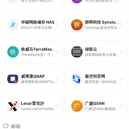
基于万由U-NASOS体系的存储、备份、私有云服务的一体化平台，为企业提供一套安全、高性能、弹性可扩展的一体化数据统一管理、主动备份和数据在不同地区、不同设备同步的解决方案。并提供个性化的定制服务，使企业的TOC（总体拥有成本）最低。
华为云虚拟私有云（VirtualPrivateCloud）是用户在华为云上申请的隔离的、私密的虚拟网络环境。用户可以自由配置VPC内的IP地址段、子网、安全组等子服务
华硕网路储存 NAS
群晖科技 Synology
ASUSTOR专注在网路储存装置(NAS)的设计及研发，提供家庭、SOHO及中小企业用户档案存储、备份、NVR监控等完善解决方案，是由华硕电脑(ASUS)所直接投资成立的品牌。
Synology提供你安全、高效率的资料管理系统，确保你能从容掌握极速成长的庞大数位资料，从中取得竞争优势。
铁威马TerraMaster
绿联云
TerraMaster是一个专业品牌，在40多个国家/地区提供高性能数据存储解决方案，包括NAS、DAS、RAID存储等。
绿联网络私有云存储产品中心，绿联私有云产品详情
威博通QNAP
极空间官网
威博通科技(QNAPSystems,Inc.)致力于研发并提供高质量网络储存设备(NAS)及专业及网络监控录像设备(NVR)给家庭、SOHO族、以及中小企业用户。
极空间是一款NAS设备，极空间Z2是天顶星公司推出的一款面向个人和家庭的私有云产品。服务涵盖相册备份、文件备份、资源下载、文件管理、影视剧下载、极影视影视削刮器、音乐播放、视频播放、网盘备份等。极空间是移动硬盘、磁盘阵列等其他存储设备的替代者。
Lexar雷克沙
广盛QSAN
LexarLiveForTheMemory，Lexar雷克沙品牌初创于1996年，作为消费类存储品牌，始终以创新思维打造领先业界的存储产品，及解决方案。Lexar雷克沙产品覆盖专业影像存储、移动存储、个人系统存储等领域，广泛满足消费者及企业客户的各类存储需求
广盛QSAN以数据保护为核心，为客户提供高性能的企业级数据存储與数据管理解决方案。从数据备份到数据保护，广盛科技始终关注用户需求，量身订做高弹性的产品组合，助力企业数字转型。
邮箱