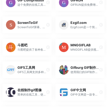
GIF Compressor
GIFRUN
这个免费的在线工具是压缩GIF动画唯一需要的。只需两个简单的步骤,它会为您照顾GIF的优化。您可以一次压缩多个文件，并上传大小不超过50MB的GIF文件。点击上传文档，然后选择最多20个要压缩的GIF文件。等待直到压缩过程完成。单独下载每个文件或使用下载所有按钮以ZIP压缩文件立即获取所...
GIFRUN提供免费增值服务，可在桌面和移动浏览器上创建高清GIF和WebP动画图像。该服务最初于2013年推出，多年来不断发展，提供了一种快速简便的方式来从各种来源创建最高质量的内容。用户可以从视频上传、YouTube、TikTok、Vimeo和更多网站创建GIF/WebP图像。来自160多个...
ScreenToGif
Ezgif.com
ScreenToGif屏幕、摄像头和画板录像，并有内置编辑器
Ezgif.com是一个简单、免费的在线GIF制作工具和工具集，用于基本的动画图像编辑。在这里，您可以创建、编辑和转换GIF、APNG、WebP、MNG和AVIF动画。
斗图吧
MNGGIFLAB
斗图吧提供了各种各样丰富的斗图表情包，以及功能强大且超级好用的表情包在线制作器和GIF动图制作工具，你可以在这里快速找到或者制作各种你想要的表情包
MNGGIFLAB提供视频转换成gif、gif添加文字、图片、gif分解、剪裁、合成、压缩编辑、在线录屏、录屏转换为gif功能
GIF5工具网
Gifburg GIF制作工具
GIF5工具网支持多种gif编辑制作功能，打开网站即可进行多图合成gif、视频转高清gif、GIF压缩、GIF裁剪、GIF拼图等功能，同时支持手机端多张图片合成gif、视频转gif，不需要下载任何软件即可在线进行动态图片编辑制作。
使用我们的GIF制作工具从图像和视频制作GIF。将MP4，YouTube，WebP转换为GIF动画。从我们庞大的目录中搜索，下载和编辑GIF。
在线制作gif图像
GIF中文网
简单的在线工具，使gif动画图像。在工具中添加图像（jpg，png）并设置gif动画间隔，在gif中添加文本（可选），调整GIF尺寸（可选），然后单击“制作gif图像”按钮以生成gif动画
GIF中文网是一款专业的在线gif制作工具，支持多种gif在线编辑功能，包括gif合成、视频转gif、gif压缩、gif拼图、gif裁剪、gif改大小、gif加字、gif分解等功能，操作简单快捷高效。