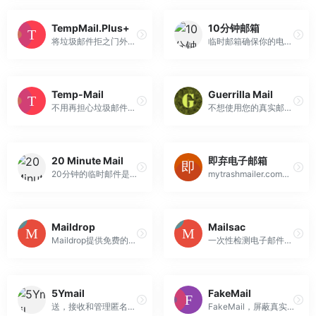
TempMail.Plus+
10分钟邮箱
将垃圾邮件拒之门外，确保安全-只需使用一次性的临时电子邮件地址即可！使用TempMail.Plus保护您的个人电子邮件地址免受垃圾邮件的侵害。您可以使用我们的TOR.onion地址来完全匿名。
临时邮箱确保你的电子邮件中不再出现垃圾邮件，也称为10分钟邮箱、tempmail，保护您的个人电子邮箱免受垃圾邮件的侵害，机器人程序和钓鱼网站的攻击。
Temp-Mail
Guerrilla Mail
不用再担心垃圾邮件，广告邮件，黑客和机器人攻击。让您真实的邮箱保持干净和安全。TempMail提供临时、安全、匿名、免费的一次性电子邮件地址。
不想使用您的真实邮箱？使用%GUERRILLAMAIL_COM%临时邮箱。无需注册，持续60分钟，不再有垃圾邮件。
20 Minute Mail
即弃电子邮箱
20分钟的临时邮件是一种一次性的电子邮件服务，可以击败垃圾邮件。使用免费安全的临时电子邮件避免垃圾邮件
mytrashmailer.com使用我们的免费即弃电子邮箱服务，无须设立一个电子邮箱账户就可接收邮件。
Maildrop
Mailsac
Maildrop提供免费的一次性电子邮件地址，用于网络表单、应用程序注册或任何其他地方
一次性检测电子邮件收件箱服务，几乎所有邮件都被接受，定期回收消息
5Ymail
FakeMail
送，接收和管理匿名电子邮件，免费匿名电子邮件，添加附件的匿名邮件，匿名交谈，撰写匿名电子邮件，匿名电子邮件的解决方法，发送匿名电子邮件，如何发送匿名电子邮件，匿名邮件的发送方法，匿名附件，匿名消息，秘密和隐藏的电子邮件，我喜欢发送匿名邮件，添加附件的匿名邮件，匿名邮件，匿名消息，添加附件的匿名邮件
FakeMail，屏蔽真实邮箱的临时邮件地址