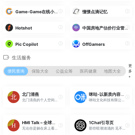
Game-Game在线小游戏
憧憬点滴记忆
Hotshot
中国房地产估价行业管理信息平台
Pic Copilot
OffGamers
生活服务
更
便民查询
保险大全
公益众筹
医药健康
地图大全
婚
多
+
北门清燕
咪咕-以新质内容焕彩美好生活
北门清燕的个人空间，分享生活、记录点滴，给回忆一个绽放的美丽。
咪咕文化科技有限公司（简称“咪咕公司”）是中国移动面向移动互联网领域设立，负责数字内容运营的专业公司。致力于通过文化+科技，满足人民群众的美好生活需要。目前，已成为国内领先的全场景品牌沉浸平台和正版数字内容汇聚平台。
HMI Talk – 全球看透透!! – HMI Talk
1Chat引导页
无论你是躺在床上看、站在车站看、趴在沙发看，甚至坐在马桶看，HMI也能让你看透全球奇闻趣事、八卦娱乐、社会百态！HMI talk，讓生活變輕鬆的平台。
那些暗潮汹涌的 见不得人的 无法诉之于口的才是我真正的生活|关键词：Suinian,Nianbroken