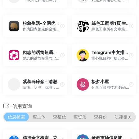
粉象生活-全网优惠购物返利省钱超级入口
綠色工廠 第1頁 生活科技部落格，有 3C、家電、科技、軟體與免費資源等資訊 | 綠色工廠
作为国内领先的全场景导购平台,粉象生活App是5000万用户挚爱的吃喝玩乐返利省钱神器。
綠色工廠所有文章第1頁，綠色工廠 是一個生活科技部落格，包含有 3C、家電、科技、軟體與免費資源等資訊，也包含部分站長的個人興趣、專長與生活紀實，基本上什麼都有、什麼都寫、什麼都不奇怪。
励志的话简短霸气七个字
Telegram中文排版指南
励志的话简短霸气七个字，在现实生活中，很多人都会利用一些话语来表达自己内心的想法，这样的话语是非常励志具有正能量的。一起来看看励志的话简短霸气七个字吧。励志的话简短霸气七个字11、人情似纸张张薄，世事
赏心悦目的排版会令人舒适，但是小小的文本框需要的注意的地方还挺多的。运营[APPDO 数字生活指南]一年之久，对频道的文本有了一套自己的处理模式，想借此机会分享出来，希望本文能对大家Telegram频道的文本编辑工作和提高字体与排版审美有所帮助。
紫慕碎碎念 – 清澈、明净、优雅，愿以此为人生路上的航标！
极梦小屋
清澈、明净、优雅，愿以此为人生路上的航标!
分享互联网技术,数码科技,记录生活点滴
信用查询
信息披露
查主体
查征信
查资质
查身份
法律相关
信披全文检索 – 荣大二郎神
证券市场信息披露平台