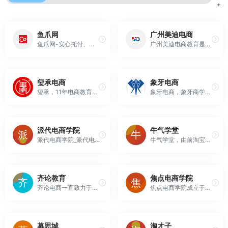
+
鱼爪网
广州美迪电商
鱼爪网-安心托付、值得信赖的虚拟资产交易服务平台,主要提供商标转让、网络店铺转让等,全程律师跟踪服务,安全又省心。
广州美迪电商教育是广州的电商培训机构，我们从事淘宝培训、网店培训、新媒体培训、阿里巴巴培训、京东培训、运营推广培训、淘宝美工摄影培训、跨境亚马逊培训等课程。
玺承电商
象牙电商
玺承，11年电商教育咨询品牌！300+Top级导师团队；专注为企业、电商卖家提供全域电商的培训、咨询等高质量服务，帮助电商卖家做好电商，为企业电商的发展提供一站式解决方案！
象牙电商，象牙商学院，电商运营，抖音教学，抖音陪跑，品牌全案策划，视频拍摄，创意设计......资讯热线:400-0760-159
派代电商学院
牛气学堂
派代电商学院_派代电商学院!----腾讯课堂官网!----
牛气学堂，由前淘宝搜索负责人鬼脚七创立，以帮助卖家电商创业，少走弯路为使命，专注于电商领域的线上付费培训平台,为电商人群提供体系化的专栏课程,为中小电商卖家提供专业的电商知识,实操性的指导。
齐论教育
焦点电商学院
齐论电商一直致力于成为中国最专业的电商培训交流平台，根据淘宝卖家经营需求，在全资源圈整合自身资源，设立视觉设计、淘宝搜索排名引流、直通车付费推广、电商服务软件周边咨询、货源、等常驻部门，形成立体化服务,解决卖家难题。
焦点电商学院成立于2001年,是一家专业跨境电商培整合了众多的业界讲师、优秀服务商、电商平台等资源,服务数千家企业.
幕思城
淘才子