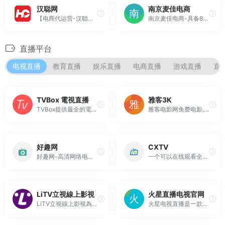
汉聪网
南京麦佳电商
【电商代运营-汉聪网】专业代运营公司,主要提供淘宝代运营,天猫代运营,网店托管,网店代运营,客服外包等服务，一站式专业代运营服务，电商代运营就找汉聪网。
南京麦佳电商-具备8年淘宝运营经验，是淘宝官方认证第三方服务商！专业电商运营团队提供淘宝代运营、天猫代运营、淘宝托管、直通车托管、网店代运营等一站式电子商务服务。卖家找麦佳，服务更到家！
直播平台
电视直播
教育直播
娱乐直播
电商直播
游戏直播
直
TVBox 電視直播
雅客3K
TVBox提供最全的電視台直播,包含台灣電視台,香港電視台,CCTV電視台,體育頻道
雅客电影网免费电影,直播交友
好趣网
CXTV
好趣网-高清网络电视在线直播观看amp;回看CCTV,卫视,香港,台湾,韩国~cctv1在线直播,cctv5在线直播,cctv新闻频道直播,快乐大本营直播,湖南卫视在线直播,中央电视台1套在线直播
一个可以在线观看全球2000多个电视频道的网站，完全免费，而且还有一些在线的实时摄像头可以查看。
LiTV立視線上影視
火星直播电视官网
LiTV立視線上影視為台灣最大合法正版高畫質線上看電視，有400個頻道及6大館隨選影片，新聞、電視頻道、電影、台陸日韓戲劇、綜藝、動漫，各類免費影視內容，多螢跨載具觀賞，精彩內容隨時看。
火星电视直播是一款互联网电视直播软件,包含1000多个全国直播频道:cctv台/湖南卫视/浙江卫视/体育频道/新闻直播/财经卫视/回看/自定义频道/特色定制内容，延伸观影体验.