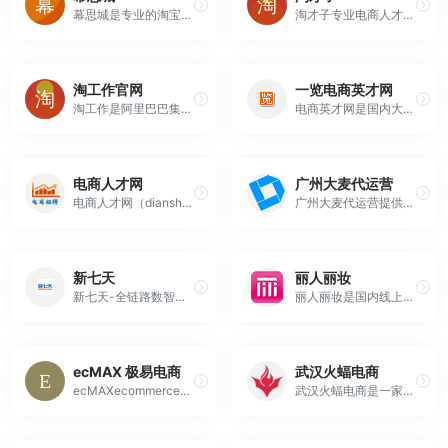
幕思城是专业的淘宝天猫电商培训机构,专业提供系统学习电商知识到店铺盈利的系列课程,提供系统的淘宝开店、运营推广、卖家资讯和电商培训,学电商、做电商就到幕思城商学院。
淘才子专业电商人才招聘网站。拥有50万份电商人才简历,为超8000家电商企业招聘电商人才,免费简历,招淘宝天猫京东运营推广,美工客服,文案策划等电商人才就上淘才子，淘才子专注于电商领域的人才招聘，实时提供全国最详实的电商职位信息，名企人才精准匹配，实时跟踪反馈求职结果。
淘工作官网
一览电商英才网
淘工作是阿里巴巴集团旗下专业的招聘平台，有最新最全，真实有效的招聘信息；为企业和求职者提供人才招聘、求职、行业资讯、人才认证、全职、兼职、电商数据等人力资源服务。找工作就上淘工作！
电商英才网是国内大型的电子商务人才招聘网站,为电商求职者提供电商招聘,淘宝客服招聘,电子商务人才招聘,电子商务公司招聘,电子商务招聘信息,提供电商人才,b2b,b2c,网站推广,seo优化,电子商务专员,电商人才招聘，电子商务专员招聘，淘宝商城招聘等，是最佳电子商务求职招聘网站.
电商人才网
广州大麦代运营
电商人才网（dianshangren.cn）电子商务智库，专业的电子商务人才网，为从事电商行业的企业提供电商运营人才及推广人才，服务于电商天猫运营人才和IT人才，电子商务招聘或电商求职选择电商人才网！
广州大麦代运营提供以电商代运营和天猫代运营为核心的全链路一站式商业解决方案，含电商运营、电商推广、数据服务、电商直播、内容营销、客服服务六大服务，拥有300多名资深电商运营及优秀数据分析、AI技术应用专家团队。提供淘宝代运营,天猫代运营,天猫入驻,淘宝运营,天猫运营,京东代运营,天猫国际运营的电商代...
新七天
丽人丽妆
新七天-全链路数智电商服务先行者
丽人丽妆是国内线上化妆品零售服务商，获得Sisley、HERA、蜜丝佛陀、兰芝、雪花秀、兰蔻、碧欧泉、施华蔻、植村秀、希思黎等50多个知名品牌的授权
ecMAX 极易电商
武汉火蝠电商
ecMAXecommerce极易电商（下简称ecMAX）是一家具有国际视野和全球服务能力的电商综合运营服务商与数字零售解决方案供应商，致力于以整合资源和专业技术提升Global品牌在中国数字零售渠道的运营效率，并协助全球极具发展潜力的零售品牌成功布局中国市场。
武汉火蝠电商是一家专注于电子商务外包服务的品牌服务商公司，主要从事：店铺代运营、淘宝代运营、天猫代运营、网店代运营、杭州代运营、网店托管、拼多多代运营、直通车推广、电商代运营、淘宝美工外包、新媒体运营等，咨询电话18995638514。