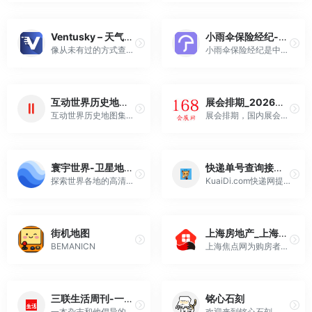
Ventusky – 天气预报、天气地图和雷达
小雨伞保险经纪-明白买，放心赔！专业的互联网保险经纪服务平台！
像从未有过的方式查看天气 - 由最准确的模型驱动的实时天气地图
小雨伞保险经纪是中国银保监会批准成立的全国性保险经纪公司，以严选+定制的方式为您提供专业的保险咨询和保险方案定制，业务涵盖意外保险、儿童保险、重疾险、医疗险、寿险等。
互动世界历史地图集（从公元前3000年开始） | GeaCron
展会排期_2026国内展会排期表_2026年会展排期信息_展览会时间排期_168会展网
互动世界历史地图集（从公元前3000年开始）世界历史地图集. 地图.世界历史地图集 国家，城市，战斗，政治，军事
展会排期，国内展会排期表，会展排期信息，展览会时间排期，168会展网...
寰宇世界-卫星地图-Google Earth高清卫星地图-谷歌地图-地球在线-在线探索地球之美
快递单号查询接口_免费快递查询API接口_网点_电话_价格-快递网-KuaiDi.com
探索世界各地的高清卫星图像和街景地图，提供地图测量、地标分享等功能，您的在线地球探索之旅从此开始。
KuaiDi.com快递网提供专业快递查询接口API，一键查询顺丰、申通、圆通、韵达、汇通、天天、德邦、中通、宅急送、快捷、信丰、邮政包裹、挂号信及EMS等常见物流单号！
街机地图
上海房地产_上海房产网_上海房产信息网-上海焦点网
BEMANICN
上海焦点网为购房者提供上海房产信息、家居装修资讯，上海房产楼盘详情、买房流程、业主论坛、家居装修等全面内容信息，上海焦点网互联网的购房平台。
三联生活周刊-一本杂志和他倡导的生活
铭心石刻
一本杂志和他倡导的生活——作为中国最受尊敬的周刊品牌之一，《三联生活周刊》一直致力于做新时代发展进程中的忠实记录者，以敏锐姿态反馈新时代、新观念、新潮流，以鲜明个性评论新热点、新人类、新生活。
欢迎来到铭心石刻，这是一个汇集科技生活、文化艺术和折腾劲的博客。座右铭意味着我们珍视岁月的流逝，感激每一个相遇的人，与朋友们一起成长、分享和探索。