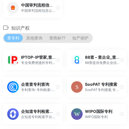
中国审判流程信息公开网
中国审判流程信息公开网提供全国范围内案件信息一站式服务，从立案、确定审判人员、庭审、裁判、送达全流程公开，充分满足人民群众日益增长的司法需求，保障案件当事人和社会公众对司法工作的知情权、参与权和监督权。
知识产权
查专利
其他查询
查商标??
知产保护
IPTOP-IP管家,查专利,查商标,知识产权综合服务商
88查 – 查企业_查风险_AI查_企业信息查询系统
专业免费便捷的专利搜索引擎,商标查询工具,知识产权管理平台,集专利查询,专利检索,专利下载,商标查询,商标检索,IP管家,知产管家,专利管家,集成电路,科技服务于一体的IPTOP知识产权平台。
88查提供免费企业信息查询服务,提供查询工商注册信息、电话邮箱、公司地址、经营风险、控股持股、发展动态、财务状况、股东法人高管、商标专利、品牌项目、竞品信息、融资
企查查专利查询
SooPAT 专利搜索
专利查询-专利检索-知识产权查询-专利申请结果-企查查
SooPAT专利搜索,专利搜索,专利查询,检索,下载
企知道专利检索平台
WIPO国际专利
企知道专利检索平台，亿级专利数据库，免费查询！支持多种检索方式，提供专利价值评估及多种类型专利下载方式，同时提供自动生成技术全景报告、公司报告、竞争对比报告等新功能，助力企业创新布局。
WIPO国际专利