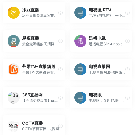
冰豆直播
电视匣IPTV
冰豆直播是集多家电视直播、影视直播、电台直播和音乐于一身的综合直播网站，能够在线收看电视台直播、电影直播，收听音乐，播放流畅、完全免费!
TVFix电视侠?，一个专注于手机电视直博频道！
易视直播
迅播电视
最全最流畅的高清网络电视在线直播网站,最好用的网络电视直播软件,中央电视台一套直播,cctv1在线直播,cctv13在线直播,cctv4在线直播,湖南卫视在线直播,浙江卫视在线直播,东方卫视在线直播,凤凰卫视在线直播,全国各省市高清无插件卫星网络电视在线直播观看。
迅播电视(xinxunbo.com)是一个可以在线收看來自全球200多个国家和地区的免费电视频道直播服务平台，收录有新闻、财经、体育、儿童、电影，电视剧、户外，汽车等20多个频道分类，7000多个海内外电视频道，高清，免费，无需安装软件。
芒果TV-直播频道
电视直播网
芒果TV-大家都在看的在线视频网站-热门综艺最新电影电视剧在线观看
电视直播网,提供网络电视直播,湖南卫视,浙江卫视,东方卫视,北京卫视,河南卫视,江苏卫视,上海第一财经,CCTV5体育,免费视频直播,电视节目表,本港台直播在线回放。
365直播网
电视眼
【高清免费观看】cctv新闻频道直播广东体育在线直播cctv1在线直播cctv5在线直播,湖南卫视在线直播网络电视直播cctv2,cctv4,cctv13安徽江苏卫视东方浙江卫视在线直播。
电视眼，又叫TV眼，一家提供在线网络电视直播的网站，整理了热门体育直播，中央电视台、湖南卫视、浙江卫视、江苏卫视等卫视频道，还有全国省市电视台在线直播，高清、免费、无需软件，电视节目还可回看。
CCTV直播
CCTV节目官网_央视网