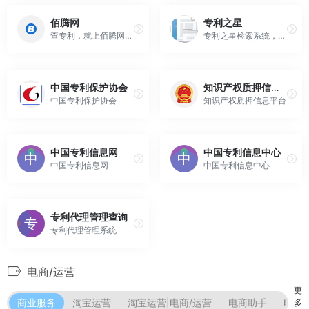
佰腾网
专利之星
查专利，就上佰腾网！佰腾专利检索系统，覆盖全球103个国家、区域与组织，数据量达1.8亿+件，支持简单检索、高级检索、法律检索、批量检索，提供专利价值评估及多种类型专利下载方式，同时提供专利报告统计分析等新功能，更好的服务专利检索、专利管理等知识产权工作。
专利之星检索系统，致力于让网民更便捷的获取专利信息。
中国专利保护协会
知识产权质押信息平台
中国专利保护协会
知识产权质押信息平台
中国专利信息网
中国专利信息中心
中国专利信息网
中国专利信息中心
专利代理管理查询
专利代理管理系统
电商/运营
更
商业服务
淘宝运营
淘宝运营|电商/运营
电商助手
电商
多