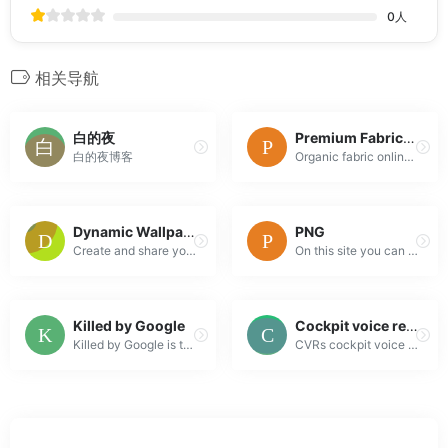
0
人
相关导航
白的夜
Premium Fabrics and Design Tools | WowPatterns
白的夜博客
Organic fabric onlinea?? Fabric to garment a??Background Vector patterna?? Free Patterns Website a??100% free vector patternsa??Free illustration patt...
Dynamic Wallpaper Club
PNG
Create and share your own Dynamic Wallpapers for macOS
On this site you can see transparent PNG images..
Killed by Google
Cockpit voice recordings : last words
Killed by Google is the open source list of dead Google products, services, and devices. It serves as a tribute and memorial of beloved services and p...
CVRs cockpit voice recordings