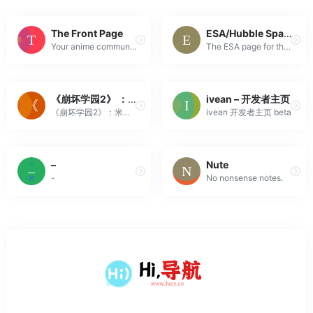
The Front Page
ESA/Hubble Space Telescope
Your anime community forum for anime reccomendations, discussions, pictures, videos, AMVs, MADs, MMD & more! Everything anime on the planet! Share pic...
The ESA page for the Hubble Space Telescope, the space-based observatory that has revolutionised modern astronomy.
《崩坏学园2》 ：少女们超越「命运」的决意之歌
ivean – 开发者主页
《崩坏学园2》：米哈游崩坏系列经典之作。交织的悲恸轮回，指尖的动作世界，奏响少女们超越「命运」的决意之歌。
ivean 开发者主页 beta
–
Nute
-
No nonsense notes.