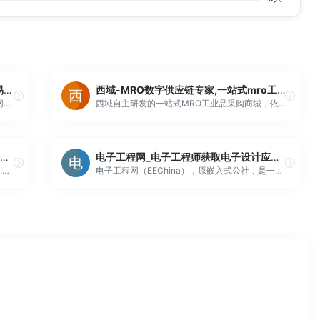
华强电子网-IC/电子元器件材料采购交易平台 Hqew.com
西域-MRO数字供应链专家,一站式mro工业品采购商城
华强电子网是电子元器件原材料采购垂直B2B网站，为全球ic芯片/电子元件/配件采购商、供应商、贸易商、制造商提供专业的服务；华强电子网整合线上、线下的ic芯片和电子元器件资源，利用互联网技术为产品服务，是可靠的ic芯片和电子元器件采购交易平台。
西域自主研发的一站式MRO工业品采购商城，依托百万产品连接十万级客户和数千供应商，通过自主知识产权的自动分单、派单系统及上下游对接技术形成B2B在线闭环交易，对产品、报价、订单、执行跟踪、物流等信息进行集成化管理，西域作为MRO数字供应链专家，志在连接企业一切核心需要。
全球电子供应链智慧平台_IC电子元器件网上交易平台-猎芯网
电子工程网_电子工程师获取电子设计应用技术的专业网站
猎芯网(www.Ichunt.com)是国内外知名的专业IC芯片、电子元器件采购商城平台,IC交易网站.为客户提供电子元器件现货批发采购,IC采购,进口报关,电子元器件寄售,供应链金融等一站式电子元器件采购服务.
电子工程网（EEChina），原嵌入式公社，是一家专为中国电子工程师提供电子设计和技术应用等资源的专业网站；内容包括：业内新闻，新品，电路图，资料下载，职业发展等。频道包括：单品机，FPGA，电源管理，PCB，模拟电路，测试测量，MEMS，消费电子，汽车电子，工业控制，通信网络，医疗电子，机器人等。