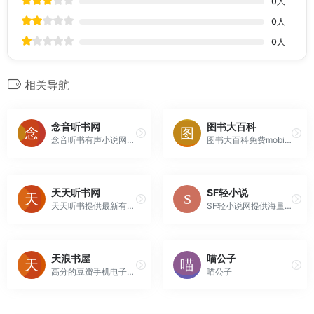
0
人
0
人
0
人
相关导航
念音听书网
图书大百科
念音听书有声小说网站提供有声小说、听书、听小说、听故事在线听服务,汇聚了有声小说、有声读物、名家评书等海量资源,推荐好听的有声小说排行榜,在线听书涨知识,一起听书吧！
图书大百科免费mobiepubpdftxt电子书下载
天天听书网
SF轻小说
天天听书提供最新有声小说在线试听，评书在线收听，相声在线收听，名家评书，相声小品，相声小品，评书，戏曲，儿童，鬼故事等有声资源在线连播收听,海量资源,应有尽有,释放双眼,用耳朵聆听声音,支持智能电脑和智能手机在线收听，致力于打造最新最全的有声资源分享网站，做最好的有声小说在线收听！天天听书的最佳选择...
SF轻小说网提供海量日本轻小说,国产轻小说,动漫小说,轻小说TXT下载,轻小说在线阅读,
天浪书屋
喵公子
高分的豆瓣手机电子书网站、经典pdf,txt,mobi,epub,kindle电子书免费下载
喵公子