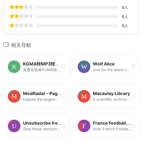
0
人
0
人
0
人
相关导航
KGMA转MP3转换器 – 免费在线，免上传 | 音频格式转换器
Wolf Alice
免费在线将KGMA转换为MP3。快速浏览器转换，无需上传。支持批量转换多个文件。
Visit for the latest news and tour dates, listen to Wolf Alice’s music and watch videos.
ModRadar – Page For Download MOD APK Game & App Hot 2026
Macaulay Library
Explore the largest MOD APK Game & App collection for Android. Search and download thousands of MOD APK games and apps, completely free and unlimited.
A scientific archive for research, education, and conservation, powered by you
Unsubscribe from emails, instantly.
France Football, toute l’actualité du football et du Ballon d’Or
Stop those annoying emails from cluttering your inbox. Regain control of your email with one simple click.
Avec France Football, suivez toute l'actualité football et du Ballon d'Or (news, nommés, palmarès, ...)