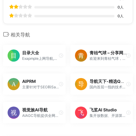
0
人
0
人
相关导航
目录大全
青桔气球 – 分享网络安全与科技生活
Exapmple上网导航,简单的搜索网站目录导航站,搜集各大电影、资源、BT搜索以及小说等目录网站,打造综合第一目录搜索导航站!
欢迎来到青桔气球，这是一个专注于网络安全和科技生活分享的网站。在青桔气球上，您可以找到关于WordPress、Hexo、Typecho等平台的详细教程。
AIPRM
导航天下-精选QQ技术导航,资源网址导航,学技术,找资源,从这里开始
主要针对于SEO和SaaS文案写作的ChatGPTPrompts浏览器扩展
国内首屈一指的技术教程活动导航分类平台，站点已累计收录数千网站，累计为中国网民提供多达数亿的访问点击，满足用户随时查阅最全面最权威的文章资讯教程
视觉族AI导航
飞桨AI Studio
AIAGC导航提供全网最全的AI人工智能工具网站推荐，帮助大家发现最新AI绘画，AI智能写作助手，AI聊天机器人，AI配音，AI音乐，AI换脸工具应用软件，让AI帮助你更高效的工作，学习。
集开放数据、开源算法、免费算力三位一体，为开发者提供高效学习和开发环境、高价值高奖金竞赛项目，支撑高校老师轻松实现AI教学，并助力开发者学习交流，加速落地AI业务场景