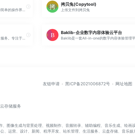
拷贝兔(Copytool)
图表易为您提供丰富的图表模板和简单的操作界面，帮您快速制作各种类型的数据图表，轻松实现数据可视化。
上传文件到拷贝兔
Baklib-企业数字内容体验云平台
职场办公导航专为职场办公创业者服务。专注于办公资源网站、办公工具、办公系统、问答知识、办公文档、设计素材、网站运营、营销推广等职场办公创业者常用的办公资源。
友链申请
黑ICP备2021006872号
网址地图
/云存储服务
盖写作、图像生成与背景处理、视频制作、音频转录、辅助编程、音乐生成、绘画设
办公、运营、设计、新闻、程序开发、站长管理、生活服务、云盘存储、音乐娱