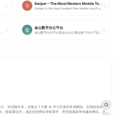
Swiper – The Most Modern Mobile Touch Slider
Swiper is the most modern free mobile touch slider with hardware accelerated transitions and amazing native behavior.
金山数字办公平台
Baklib是一套All-in-one的数字内容体验管理平台，通过资源库、知识库和应用库三层架构渐进的实现对企业数字资源、文档内容、知识经验的集中管理、多渠道输出、一致性治理。帮助企业与客户、合作伙伴、员工和其他受众产生体验交互，以提升用户参与度、客户满意度和品牌知名度。Baklib提供了一套综合...
金山数字办公平台是金山办公整合旗下办公产品套件和底层开放能力,为客户提供的数字办公平台,提供涵盖内容创作,协同办公,业务数字化的综合解决方案,确保核心数字资产安全可控,助力客户实现办公数字化转型。
计、对话聊天等。还整合了大量 AI 学习开发的常用网站、实用框架和
乐、邮箱通信等，满足您的网址导航需求，带您探索新奇有趣的网站，尽