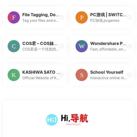
File Tagging, Document Management
PC游戏 | SWITCH618游戏公益分享
Tag your files and emails, add comments and share your tagging with your colleagues. Tabbles is a relational file manager, that allows you to organize...
PC游戏,pcgames
COS君 – COS妹子图
Wondershare PDFelement | Smart PDF Solutions, Simplified by AI.
COS君是一个优质的ACG文化推广平台，为您推送最新最棒的COSPLAY和二次元相关妹子写真摄影。
Fast, affordable, and easy way to edit, convert, sign PDFs, and more - accessible across desktop, mobile, and web platforms.
KASHIWA SATO – CREATIVE DIRECTOR / SAMURAI INC. TOKYO
School Yourself
Official Website of Kashiwa Sato : Art Director / Creative Director, Tokyo Japan.
Interactive online math videos, lessons, and tutoring. Algebra, geometry, trigonometry, precalculus, and calculus!