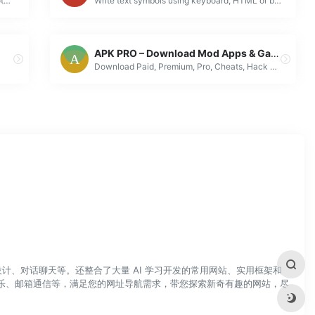
Design screenshots with backgrounds, annotations, effects, and browser frames. Powerful screenshot editor tool.
Write text symbols using keyboard, HTML or by copy-pasting. Text symbol writing methods and their descriptions listed. Guides on Alt codes for symbols...
APK PRO – Download Mod Apps & Games Free
Download Paid, Premium, Pro, Cheats, Hack MOD, Mod, Apk files, Data, OBB, of Android Apps, Games, for Mobiles, Tablets and all others Android Devices.
计、对话聊天等。还整合了大量 AI 学习开发的常用网站、实用框架和
乐、邮箱通信等，满足您的网址导航需求，带您探索新奇有趣的网站，尽