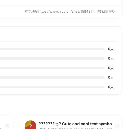
本文地址https://www.hicy.cn/sites/15848.html转载请注明
0
人
0
人
0
人
0
人
0
人
???????っ? Cute and cool text symbols to copy paste