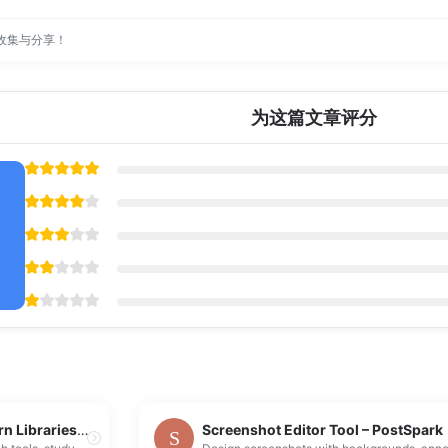
收集与分享！
为这篇文章评分
Western Libraries | Western Libraries | Western Washington University
Screenshot Editor Tool – PostSpark