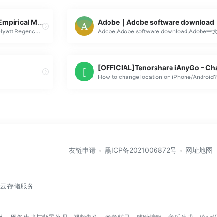
The 2024 Conference on Empirical Methods in Natural Language Processing
November 12 –16Miami, FloridaHyatt Regency Miami Hotel
友链申请
黑ICP备2021006872号
网址地图
/云存储服务