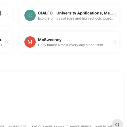
Adobe｜Adobe software download｜Adobe中文全套软件下载｜中文破解版下载｜Adobe全家桶｜Adobe CC2017下载｜adobe2017中文版｜adobe cc下载
CIALFO – University Applications, Made Easy
Adobe,Adobe software download,Adobe中文全套软件下载,中文破解版下载，Adobe全家桶，Adobe CC2017下载，adobe2017中文版，adobe photostho cc下载
Explore brings colleges and high schools together on one site to schedule visits, organize webinars, and run virtual fairs. Sign up now for free!
[OFFICIAL]Tenorshare iAnyGo – Change GPS Location on iPhone/iPad/Android with One Click
McSweeney
How to change location on iPhone/Android? Tenorshare iAnyGo, as a location changer, enables you to change iPhone/Android location to anywhere. iAnygo ...
Daily humor almost every day since 1998.