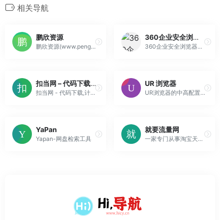
相关导航
鹏欣资源
360企业安全浏览器
鹏欣资源(www.pengxinziyuan.com),又名鹏欣资源网、百度云网盘鹏欣资源论坛、百度云资源论坛是国内最大的百度云网盘资源分享爱好者的集中地！专注为百度云网盘资源分享爱好者提供资源分享交流的平台！本论坛长期进行资源免费分享。如果你有VR电影资源,美剧资源,电视剧资源,美女图片,热门电影...
360企业安全浏览器，AI+安全双重赋能，助力企业数智化转型
扣当网 – 代码下载,计算机文档,网页模板,IT工具,IT资源下载,编程代码
UR 浏览器
扣当网 - 代码下载,计算机文档,网页模板,IT工具,IT资源下载,编程代码
UR浏览器的中高配置文件将自动阻止烦人和破坏性广告，如弹出窗口、视频广告和横幅广告。有时，您可能会看到一些不会造成干扰的广告。这些广告有助于支持和鼓励内容创作者。当然，您也可以通过在浏览器设置中或直接在入职中关闭“可接受的广告”功能来选择阻止这些广告。
YaPan
就要流量网
Yapan-网盘检索工具
一家专门从事淘宝天猫京东拼多多真实人工流量提升的网站，店铺关注，收藏加购等！为你的店铺快速提升销量！