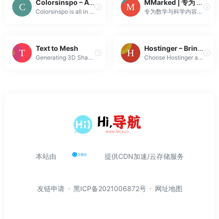
Colorsinspo – All in one resource for finding everything about colors
MMarked | 专为 STEM 教育打造的 Markdown 引擎 – MathCrowd Labs
Colorsinspo is all in one resource to find everything about colors with extreme ease. Also, you will get Freebies, Inspirations, Color Tools, Gradient...
专为数学与科学内容设计的 Markdown 解析扩展库。原生支持定理环境、折叠证明与 LaTeX 公式渲染，让技术写作更具语义。
Text to Mesh
Hostinger – Bring Your Idea Online With a Website
Generating 3D Shapes from Text
Choose Hostinger and make the perfect site. From Shared Hosting and Domains to VPS and Cloud plans. We have all you need for online success.
本站由
提供CDN加速/云存储服务
友链申请
黑ICP备2021006872号
网址地图