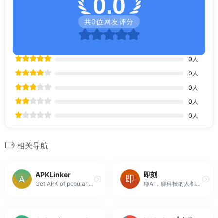
0.0
共
0
位网友评分
0
人
0
人
0
人
0
人
0
人
相关导航
APKLinker
即刻
Get APK of popular android apps. Either it is alpha, beta or final release, download now from APKLinker. Don't wait for staged roll-out.
聊AI，聊科技的人都在这里