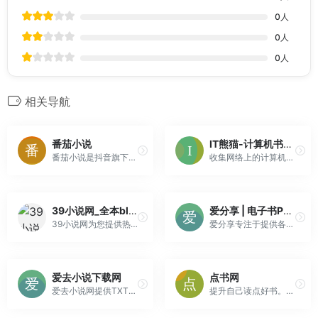
0
人
0
人
0
人
相关导航
番茄小说
IT熊猫-计算机书籍下载
番茄小说是抖音旗下免费阅读产品，拥有海量正版小说资源，支持听书畅读，提供书荒广场、优质书圈社区，推广优秀原创网络小说文学，全方位满足读者需求。番茄小说网提供玄幻小说,武侠小说,原创小说,网游小说,都市小说,言情小说,青春小说,历史小说,军事小说,网游小说,科幻小说,恐怖小说,首发小说,最新章节免费小...
收集网络上的计算机书籍，相互分享
39小说网_全本bl耽美小说TXT下载阅读分享平台
爱分享 | 电子书PDF免费下载,软件等精品资源免费下载,分享,学习,交流平台
39小说网为您提供热门耽美小说,bl小说,最新耽美小说,TXT格式电子书免费下载,全文在线阅读。腐女必备
爱分享专注于提供各种电子书、PDF、技术教程、软件、电影、游戏、音乐等资源的免费下载、分享和交流
爱去小说下载网
点书网
爱去小说网提供TXT小说下载,TXT电子书免费下载,全本完结TXT小说下载,爱去小说网TXT小说都是通过网友上传,爱去小说网精心整理而成,精品TXT全本小说电子书下载尽在爱去小说网,爱奇电子书。
提升自己读点好书。提供丰富的电子图书、畅销书排行榜，种类包括小说、文学、传记、艺术、少儿、经济、管理、生活等电子书的免费下载。在点书网可以方便的发书、发帖和书友交流读书感悟。