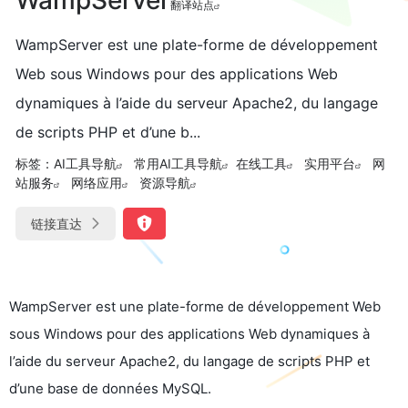
翻译站点
WampServer est une plate-forme de développement
Web sous Windows pour des applications Web
dynamiques à l’aide du serveur Apache2, du langage
de scripts PHP et d’une b...
标签：
AI工具导航
常用AI工具导航
在线工具
实用平台
网
站服务
网络应用
资源导航
链接直达
WampServer est une plate-forme de développement Web
sous Windows pour des applications Web dynamiques à
l’aide du serveur Apache2, du langage de scripts PHP et
d’une base de données MySQL.