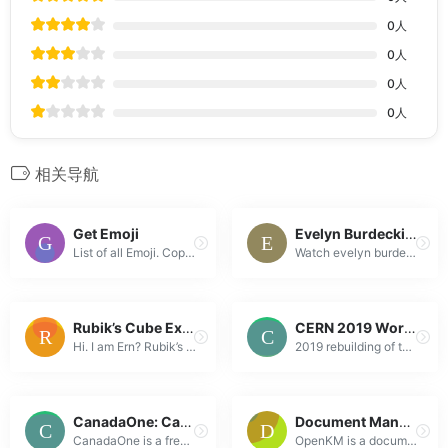
0
人
0
人
0
人
0
人
相关导航
Get Emoji
Evelyn Burdecki | Germans Gone Wild Video
List of all Emoji. Copy and Paste the emoji you are looking for. ?? ?? ? ?? ?? ?? ?? ?? ?? ?? ?? ?? ?? ?? ?? ?? ?? ?? ??
Watch evelyn burdecki video:
Rubik’s Cube Explorer
CERN 2019 WorldWideWeb Rebuild
Hi. I am Ern? Rubik’s magic cube.
2019 rebuilding of the original NeXT web browser
CanadaOne: Canada
Document Management System Software | OpenKM
CanadaOne is a free just-in-time business resource for small businesses in Canada, with over 900 articles on how to start-up and grow a Canadian busin...
OpenKM is a document management software & record management software easy-to-use which simplify your work and yield efficency...