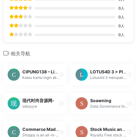
0
人
0
人
0
人
0
人
相关导航
CIPUNG138 – Link Portal Akses Situs Bandar Slot88 Resmi Terbaru & Banyak Promo Nya
LOTUS4D 3 > Platform Hiburan gratis dengan Link Login tercepat dan Aman
Kalau kamu ingin akses Slot88 resmi dengan cepat, CIPUNG138 menyediakan link yang cukup praktis dan mudah dipakai.
Lotus4d 3 merupakan Platform hiburan gratis dengan Link login tercepat dan Aman untuk memudahkan setiap pemain untuk mengakses dan menikmati hiburan y...
现代时尚音源网-
Soawning
xdssyyw
Data Governance for Generative AI
Commerce Made Simple
Stock Music and Sound Effects | AudioMicro
Shoppy is an all-in-one payment processing and e-commerce solution. Accept payments, sell digital products from your own and more, do it all with a si...
Royalty Free stock music for any project - web, YouTube, film, TV, radio, DVDs, games, apps & more. License music and sound effects today from AudioMi...