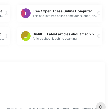
Coat of Arms | The Cowboys of Creative
Free / Open Acess Online Computer Science Books, Textbooks, and Lecture Notes
Coat of Arms is a filmmaking and creative services studio. Expertise includes direction, writing, film production, producing, editing, design, illustr...
This site lists free online computer science, engineering and programming books, textbooks and lecture notes, all of which are legally and freely avai...
Countries of the World – CountryReports
Distill — Latest articles about machine learning
Unique content on Culture, Countries and Travel from around the world. | CountryReports
Articles about Machine Learning