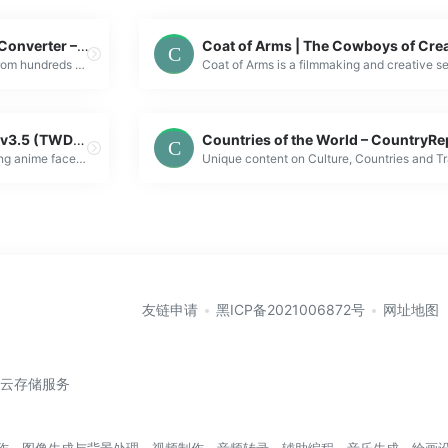
Free Video Downloader & Converter – MP4/MP3 Online Tool
Download and convert videos from hundreds of platforms. Free online video converter tool supports HD quality. No software installation needed.
This Waifu Does Not Exist v3.5 (TWDNEv3.5) – Gwern
TWDNEv3.5: A site demonstrating anime faces generated by StyleGAN 2 neural networks and text snippets generated by GPT-3-
友链申请
黑ICP备2021006872号
网址地图
/云存储服务