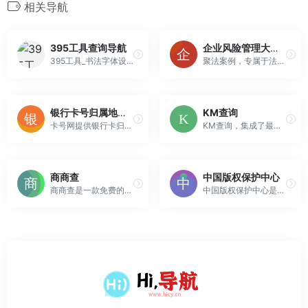
相关导航
395工具查询导航
企业风险管理大数据平台
395工具_书法字体设计查询导航
聚法案例，专属于法律人的一体化工作平台，集大数据、协作、审批、共享资源为一体，贯穿律师办案全流程，助力律所数字化转型。
银行卡号归属地查询
KM查询
卡号网提供银行卡归属地、开户行、联行号查询以及最新的2023银联卡BIN表，可查询中行、农行、工行、建行、交行、招商、民生、兴业、中信、光大、邮政、浦发、广发、华夏、上海、浙商、大连、江苏、渤海、杭州、宁波、厦门、西安、恒丰、平安银行借记卡号归属地、信用卡基本信息查询，卡号网银行卡数据库每月更新。查...
KM查询，集成了最全的汉语词典和英语词典，实时更新互联网上的热门词汇，为用户提供中英文同义词查询服务。
商商查
中国版权保护中心
商商查是一款免费的企业信息查询工具，提供免费查询工商信息、企业法人股东、主要成员、变更记录、企业风险、企业股权、网站icp备案、商标、软著、app、对外投资，年报，企业财务信息，上市信息等相关信息。快速查找企业信息，尽在商商查企业工商信息查询平台。
中国版权保护中心是国家版权登记机构，我国唯一的软件著作权登记、著作权质权登记机构，提供版权鉴定、监测维权、版权产业及版权资产管理研究咨询培训等专业服务。