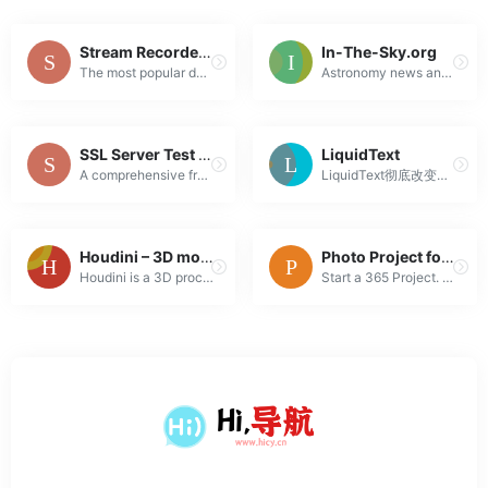
Stream Recorder – HLS & m3u8 Video Downloader
In-The-Sky.org
The most popular downloader for Http Live Streaming (HLS/m3u8)
Astronomy news and interactive guides to the night sky from In-The-Sky.org
SSL Server Test (Powered by Qualys SSL Labs)
LiquidText
A comprehensive free SSL test for your public web servers.
LiquidText彻底改变了文档的阅读、分析和注释节省你的时间。
Houdini – 3D modeling, animation, VFX, look development, lighting and rendering | SideFX
Photo Project for Creative People
Houdini is a 3D procedural software for modeling, rigging, animation, VFX, look development, lighting and rendering in film, TV, advertising and video...
Start a 365 Project. Express yourself with one photo a day.