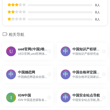
0
人
0
人
0
人
相关导航
ued官网(中国)唯一官方网站
中国知识产权研究会
UED官网,ued官网体育,ued在线体育(中国)官网成立于25年9月22日,ai搜索分析是提供首存赠送100信息和导航首存赠送100的网站 ！！
中国知识产权研究会
中国婚恋网
中国合格评定国家认可委员会
中国婚恋网是由全国妇联宣传部、家庭儿童工作部指导，中国妇女报社(全国妇联网络信息传播中心)主办。中国婚恋网只服务于政府、企业认证用户，政企相关部门负责人通过婚恋服务智能管理系统进行严格的审核把关，平台上的每位单身青年身份均真实可靠。注重对个人信息的保护，遵照国家相关法律法规及平台的严格规定完成数...
中国合格评定国家认可委员会
IGN中国
中国安全站点导航
IGN 中国是您获取各类主单机游戏、数码硬件、影视相关资讯的一站式平台。
中国安全站点导航,黑客白帽渗透测试必备导航,著名安全网站导航,每天更新安全站点,渗透测试工具链接