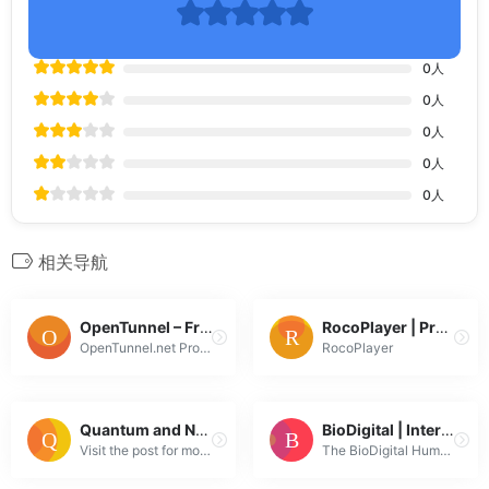
0
人
0
人
0
人
0
人
0
人
相关导航
OpenTunnel – Free V2Ray Vmess Servers
RocoPlayer | Professional music player
OpenTunnel.net Provides Free V2Ray VMess Server With different server locations. Like Singapore, United States, Indonesia and etc.
RocoPlayer
Quantum and Nonlinear Optoelectronics Group
BioDigital | Interactive 3D Anatomy – Disease Platform
Visit the post for more.
The BioDigital Human is the first cloud based virtual model of the human body - 3D human anatomy, disease and treatment, all in interactive 3D.