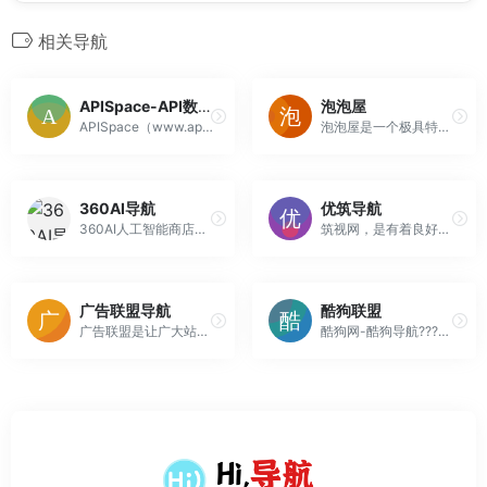
相关导航
APISpace-API数据接口-API接口大全-免费API接口服务
泡泡屋
APISpace（www.apispace.com）提供天气查询API、快递物流API、实名认证API、生活服务API、金融科技API、交通地理API、数据智能API、企业工商API等相关的API服务。
泡泡屋是一个极具特色的资源网站，本网站专注于推荐网络免费资源、包括免费视频、网盘搜索、软件、网站和各类资源，为您提供优质的网站资源，网址导航和资源经验的交流分享。
360AI导航
优筑导航
360AI人工智能商店，精选互联网资源最全的ai人工智能网，搜集并整理人工智能工具的网站、教程、资源，让您能够快速找到适合的工具和内容。收录AI工具网站、公众号、自媒体、书籍、电影等，分类包括AI趣站、AI开放平台、AI资讯、有趣网站、开源项目、AI学习平台等内容，涵盖了AI绘画，AI游戏，AI视频...
筑视网，是有着良好职业交流氛围的建筑设计行业联盟。与环球、一起学建筑，聊设计。网站始终坚持开放、分享、成长的宗旨，为会员提供交流互动平台和建筑设计课程。
广告联盟导航
酷狗联盟
广告联盟是让广大站长提供快速变现赚钱，值得网站主，广告主信赖双赢
酷狗网-酷狗导航???『CoolDog.CC』一个很酷的综合类型网址,微信,公众号,小程序,书籍,app及运营技术的推广网站。