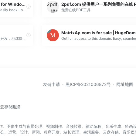
The Best Backup Software for Windows 10/8/7/Vista/XP – Isoo Backup
Free download Isoo Backup to easily back up system on PC, laptop and Server and protect Windows against damage. Support Windows 10, Windows 8.1/8, Win...
免费在线PDF工具
关于做辅助我不救人：随着人类的开发，地球快到囧途陌路，生存在这个星球的人类连温饱都很难维持，林言为生存一博，求得万分之一的概率，不料穿越到异界，开启新的人生。
友链申请
黑ICP备2021006872号
网址地图
/云存储服务
盖写作、图像生成与背景处理、视频制作、音频转录、辅助编程、音乐生成、绘画设
办公、运营、设计、新闻、程序开发、站长管理、生活服务、云盘存储、音乐娱