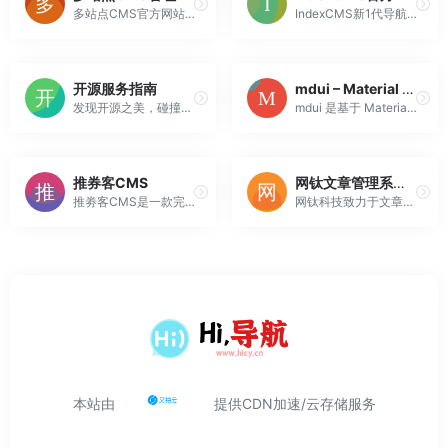
多站点CMS官方网站是集简单、健壮、灵活、开源几大特点的开源多站点内容管理系统,是国内开源CMS的站群系统，目前程序安装量已经非常高，很多外贸网站，集团网站、城市分站都在使用多站点CMS或基于CMS核心开发.
IndexCMS新1代导航网站修站体...
开源服务指南
mdui – Material Design 3 开源前端组件库，基于 Web Components
发现开源之美，碰撞无限可能
mdui 是基于 Material Design 3 的开源前端组件库，使用 Web Components 技术，且支持动态配色、暗色模式，轻量高效。
推券客CMS
网钛文章管理系统(OTCMS)
推劵客CMS是一款完全免费的淘宝优惠券网站源码程序，能够自动采集带优惠券的商品，自动申请高佣金计划。电脑手机无缝对接自动唤醒手淘，生成淘口令。
网钛科技致力于文章管理系统、文章新闻CMS、IDC财务管理代理系统、站长工具类的研发；我们坚持做最简单最好用的系统和软件(ASP/PHP/C#)，傻瓜式的操作，让您在最短的时间内就可以上手并建成一个功能强大的网站。
本站由
提供CDN加速/云存储服务