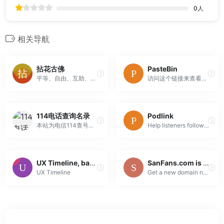
0
人
相关导航
拈花古佛
PasteBin
平等、自由、互助、共享
访问这个链接来查看该笔记。 将这个URL发送给任何人即可允许其访问该笔记。
114电话查询名录
Podlink
本站为电信114查号台的电话查询名录，包含全国各地400多万企事业单位的详细信息，包括：名称、地区、地址、邮编、电话、类型、产品等，可以通过地区、类型、区号等多种方式检索。
Help listeners follow your show wherever they get their podcasts.
UX Timeline, back to the past!
SanFans.com is for sale | HugeDomains
UX Timeline
Get a new domain name for your startup. Quick and professional service. Seamless domain transfers.