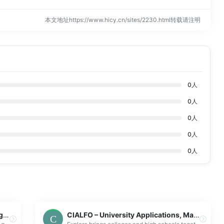
本文地址https://www.hicy.cn/sites/2230.html转载请注明
0
人
0
人
0
人
0
人
0
人
Online Whiteboard for Software Diagramming – Sketchboard
CIALFO – University Applications, Made Easy