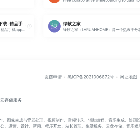
安卓应用下载-手机苹果app下载-精品手机软件大全-一听下载站
绿软之家
软件下载频道为用户提供了丰富的精品手机app免费下载，拥有海量安卓应用以及苹果软件免费下载资源，各类机型的手机app应有尽有，且实时同步官方最新版本，好用的手机软件尽在这里。
友链申请
黑ICP备2021006872号
网址地图
/云存储服务
盖写作、图像生成与背景处理、视频制作、音频转录、辅助编程、音乐生成、绘画设
办公、运营、设计、新闻、程序开发、站长管理、生活服务、云盘存储、音乐娱