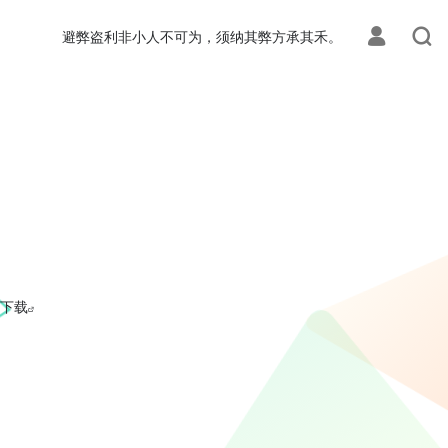
避弊盗利非小人不可为，须纳其弊方承其禾。
下载