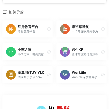
相关导航
终身教育平台
叛逆草导航
终身教育平台
一个专注收集分享免费优质资源的导航网站!
小李之家
跨付KF
小李之家，电商卖家工具网站大全！本站汇集了全网淘宝拼多多礼品代发网店、快递单号网站、快递代发网、提升淘宝拼多多网店补流量平台、网店装修平台、淘宝拼多多补单平台、电商代运营网店等等各方面的电商卖家工具，并且每个网站都有用户进行点评，让您能够一目了然的了解到哪些网店更加靠谱好用！
全球跨境支付资源导航网站，为广大支付人提供最新行业动态，专业的跨境支付知识分享。
图翼网(TUYIYI.COM)
Worktile
图翼网(tuyiyi.com)是一家专为UI设计，H5设计，GUI设计，图标UI设计等从事设计行业的UI设计师打造的UI设计交流，UI设计教程，UI设计规范，H5设计交流，HTML5设计教程，HTML5设计作品展示平台。我们希望借助互联网的力量打造国内最专业的UI设计平台，为UI设计师做最好的服务，...
Worktile深度整合项目与任务管理、OKR、网盘、在线沟通等应用，支持丰富的自定义功能，满足各行业各场景的个性化工作需求，助力企业提高管理效能。