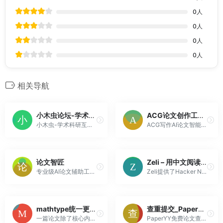
0
人
0
人
0
人
0
人
相关导航
小木虫论坛-学术科研互动平台
ACG论文创作工具-毕业论文，期刊论文，文献综述，课程论文，AI论文，PPT生成，小微论文，论文范文，论文生成器软件，免费论文生成软件
小木虫-学术科研互动平台，会员主要来自国内各大院校、科研院所的博硕士研究生，企业研发人员，这里拥有旺盛的人气、良好的交流氛围及广阔的交流空间，已成为聚集众多科研工作者的学术资源、经验交流平台。小木虫论坛秉承“为中国学术科研免费提供动力”宗旨，已成为国内最有人气的学术科研站！
ACG写作AI论文智能生成软件，10分钟生成万字毕业论文、期刊论文、文献综述、PPT，附赠Aigc查重、降重报告、文献资料。只需一个标题，从开题报告到答辩一键生成软件，论文范文结构完整，包含摘要、目录、参考文献。
论文智匠
Zeli – 用中文阅读Hacker News和AI论文摘要
专业级AI论文辅助工具、高质量学术文章写作
Zeli提供了Hacker News和HuggingFace每日AI论文的中文版，实时翻译并生成摘要，旨在帮你快速挑选感兴趣的文章来读。
mathtype统一更改公式字号 mathtype统一更改字体方法-MathType中文网
查重提交_PaperYY论文查重
一篇论文除了核心内容之外，规范的排版能够增色不少，特别是一些理科的论文，里面会用到各种各样的元素。而且很多论文都不是一次性写完，甚至不是在同一台电脑上写的，这就很容易导致论文中的一些字体字号不统一的情况，使用整篇文章显得特别乱，文字部分统一字体字号比较简单。那公式编辑器mathtype统一字更改公式...
PaperYY免费论文查重检测-首款免费论文检测软件，为毕业生提供专业的论文重复率检测、论文降重、论文在线修改、论文格式规范等一站式服务。