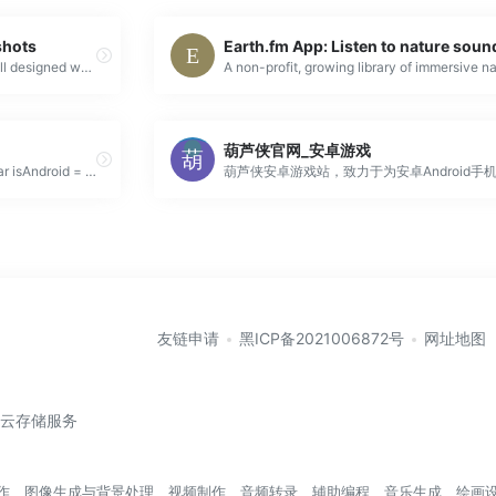
shots
A showcase of beautiful and well designed web app screens for design inspiration. Including screens from behind signup/paywalls! ??
葫芦侠官网_安卓游戏
//navigator.userAgent获取机型var isAndroid = navigator.userAgent.match(/android/ig); var isIos = navigat
友链申请
黑ICP备2021006872号
网址地图
/云存储服务
盖写作、图像生成与背景处理、视频制作、音频转录、辅助编程、音乐生成、绘画设