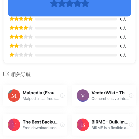
0
人
0
人
0
人
0
人
0
人
相关导航
Malpedia (Fraunhofer FKIE)
VectorWiki – The Complete Guide to Vectors
Malpedia is a free service offered by Fraunhofer FKIE. Administration is lead by Daniel Plohmann and Steffen Enders.
Comprehensive interactive guide to vectors in mathematics, graphics, and AI.
The Best Backup Software for Windows 10/8/7/Vista/XP – Isoo Backup
BIRME – Bulk Image Resizing Made Easy (Online & Free)
Free download Isoo Backup to easily back up system on PC, laptop and Server and protect Windows against damage. Support Windows 10, Windows 8.1/8, Win...
BIRME is a flexible and easy to use bulk image resizer. It can resize multiple images to any specific dimension and crop images if necessary.