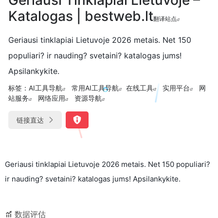
Katalogas | bestweb.lt
翻译站点
Geriausi tinklapiai Lietuvoje 2026 metais. Net 150
populiari? ir nauding? svetaini? katalogas jums!
Apsilankykite.
标签：
AI工具导航
常用AI工具导航
在线工具
实用平台
网
站服务
网络应用
资源导航
链接直达
Geriausi tinklapiai Lietuvoje 2026 metais. Net 150 populiari?
ir nauding? svetaini? katalogas jums! Apsilankykite.
数据评估