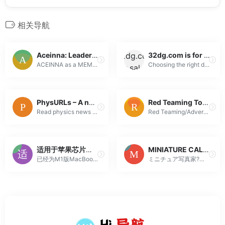
相关导航
Aceinna: Leader in MEMS Sensor Technology
32dg.com is for sale | HugeDomains
ACEINNA as a MEMS sensor and sensing solution company is focusing on innovative current sensing technology and Inertial Measurement Unit (IMU) sensing...
Choosing the right domain name can be overwhelming. Our personalized customer service helps you get a great domain.
PhysURLs – A neat physics news aggregator
Red Teaming Toolkit Collection – 0xsp SRD – Security Research & Development
Read physics news from the most popular physics websites in one place.
Red Teaming/Adversary Simulation Toolkit [√] please join our telegram channel Telegram Channel Reconnaissance Active Intelligence Gathering EyeWitness...
适用于苹果芯片了吗？
MINIATURE CALENDAR
已经为M1版MacBook优化的macOS应用程序之完整指南
ミニチュア写真家?見立て作家 田中達也の公式サイト。日常の物を別の何かに見立てたミニチュアアートを毎日更新中