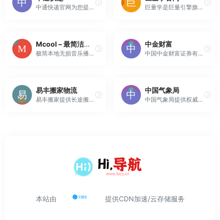
中通快递官网为您提供中通快递单号(运单)跟踪查询,投诉电话查询,运费报价查询,中通营业网点查询,在线下单(寄件)等服务,全国统一客服热线：95311
巨量学是巨量引擎旗下数字营销职业教育平台,课程涵盖短视频运营、短视频营销投放推广、电商直播运营、电商直播带货技巧、广告营销等实操培训课程,为不同发展阶段的企业、从业者、创业者提供24小时免费学习机会。
Mcool – 最简洁的音乐播放器 – 官网
中金财富
极简本地无损音乐播放器，“没有界面，只有音乐”。
中国中金财富证券有限公司（中金财富）是中国国际金融股份有限公司（中金公司，601995.SH，3908.HK）的全资子公司。作为中金公司财富管理业务平台，中金财富凭借国际水准的产品与解决方案、专业的投资顾问团队、敏捷创新的金融科技平台，始终坚持以客户为中心，立足买方视角，为客户提供服务人生目标的投资...
易丰搬家物流
中国气象局
易丰搬家提供长途搬家物流,出国海运搬家,同城搬家,高端日式搬家,私人物品海运,移民搬家,国际行李托运,企业办公室搬迁,钢琴搬运物流等服务
中国气象局提供权威的天气预报、气象预警、卫星云图、雷达图等专业服务产品
本站由
提供CDN加速/云存储服务