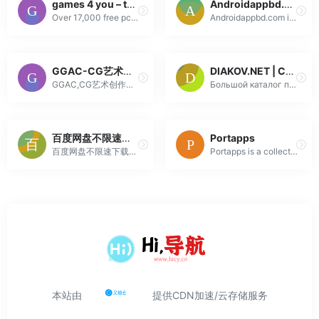
games 4 you – the paradise for gamers
Androidappbd.com | Download Mod Apps & Games For Android
Over 17,000 free pc games as downloads (OCH and Usenet). Scene and P2P releases, retro classics and everything current. The paradise for gamers!
Androidappbd.com is a Bangladesh largest android apps download website. Download android apk, mod, obb files, games, apps etc. from here.
GGAC-CG艺术创作分享平台-专业权威CG创作大赛-全球游戏动漫美术概念大赛
DIAKOV.NET | Скачать программы бесплатно
GGAC,CG艺术创作分享平台,汇聚国内外前沿游戏,动漫,影视IP开发者,设计师,致力于为CG领域从业者,爱好者提供学习,展示,交流,就业,交易,IP孵化等服务,打造以原创作品为核心的CG艺术创作生态体系。
Большой каталог программного обеспечения. Ежедневные обновления, всегда самые актуальные версии.
百度网盘不限速下载解析工具 – PanDownload
Portapps
百度网盘不限速下载神器！PanDownload 提供免费在线解析工具，支持直链高速下载，无需会员，体验飞速下载。
Portapps is a collection of portable applications for Windows
本站由
提供CDN加速/云存储服务