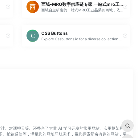
西域-MRO数字供应链专家,一站式mro工业品采购商城
西域自主研发的一站式MRO工业品采购商城，依托百万产品连接十万级客户和数千供应商，通过自主知识产权的自动分单、派单系统及上下游对接技术形成B2B在线闭环交易，对产品、报价、订单、执行跟踪、物流等信息进行集成化管理，西域作为MRO数字供应链专家，志在连接企业一切核心需要。
CSS Buttons
Explore Cssbuttons.io for a diverse collection of over 100 unique button styles. Get the code you need to enhance your web projects with stylish, func...
计、对话聊天等。还整合了大量 AI 学习开发的常用网站、实用框架和
乐、邮箱通信等，满足您的网址导航需求，带您探索新奇有趣的网站，尽