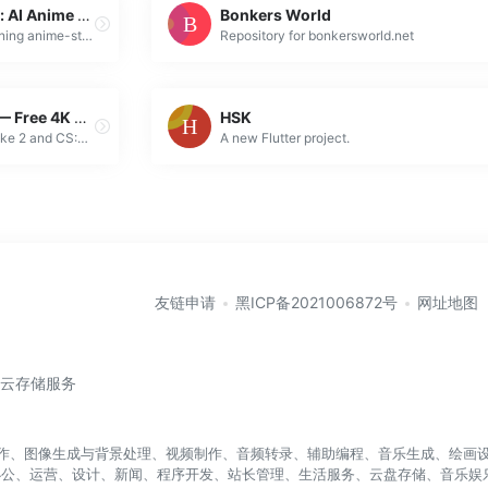
Photo to Anime Converter: AI Anime Filter Online
Bonkers World
Transform your photos into stunning anime-style art with our AI-powered filter. Fast, easy, and free. Experience the anime transformation now!
Repository for bonkersworld.net
CS2 & CS:GO Wallpapers — Free 4K Gaming Wallpapers
HSK
Download the best Counter-Strike 2 and CS:GO wallpapers for free. High quality 4K, 1080p CS2 wallpapers uploaded by the community.
A new Flutter project.
友链申请
黑ICP备2021006872号
网址地图
/云存储服务
盖写作、图像生成与背景处理、视频制作、音频转录、辅助编程、音乐生成、绘画设
办公、运营、设计、新闻、程序开发、站长管理、生活服务、云盘存储、音乐娱