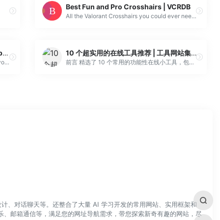
Best Fun and Pro Crosshairs | VCRDB
All the Valorant Crosshairs you could ever need. Build and customize your own or browse through our database. From TenZ to Among Us, we've got you cov...
Teach, learn, and make with the Raspberry Pi Foundation
10 个超实用的在线工具推荐 | 工具网站集合 – Go 2 Think
We are a charity with the mission to enable young people to realise their full potential through the power of computing and digital technologies.
前言 精选了 10 个常用的功能性在线小工具，包括文件分享、资源搜索、音乐视频下载等，学习、工作、娱乐和生活都可以用到。 保存到收藏夹，无需安装任何软件，浏览器打开网站即可使用，方便快捷。 超实用的在线工具推荐 1. 文件分享 Firefox Send 火狐推出的 “阅后即焚” 式临时文件分享服务，...
计、对话聊天等。还整合了大量 AI 学习开发的常用网站、实用框架和
乐、邮箱通信等，满足您的网址导航需求，带您探索新奇有趣的网站，尽