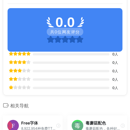
0.0
共
0
位网友评分
0
人
0
人
0
人
0
人
0
人
相关导航
Free字体
毒蘑菇配色
8,922,954种免费TTF、SVG、EOT、WOFF、OTF格式字体
毒蘑菇配色，各种好看的配色方案，CSS渐变色，边框阴影，以及在线图片取色，希望能给大家带来便利！