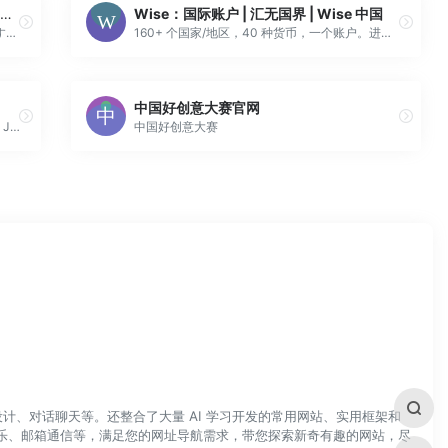
イラストレーター兼VTuberのカグラナナ、アーティストとしてsupercellやEGOISTの事務所に所属
Wise：国际账户 | 汇无国界 | Wise 中国
イラストレーターななかぐら氏としても活動するVTuber（バーチャルユーチューバー）カグラナナさんが、アーティストとして芸能事務所「インクストゥエンター」に所属することを発表しました。 カグラナナさんが所属するインクスト […]
160+ 个国家/地区，40 种货币，一个账户。进行国际汇款、消费及管理资金的同时为您节省费用。
中国好创意大赛官网
The official website of composer and pianist Joep Beving, featuring news, tour dates and online store.
中国好创意大赛
计、对话聊天等。还整合了大量 AI 学习开发的常用网站、实用框架和
乐、邮箱通信等，满足您的网址导航需求，带您探索新奇有趣的网站，尽