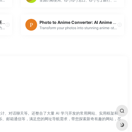
www.mytvworld.tv offers a free web application that allows you to watch over 1000 TV channels and live broadcasts from around the world.
全国の郵便局、ゆうゆう窓口、ゆうちょ銀行、ATM、ポストを検索できます。
鹿城区开启物业服务数字赋能垃圾分类新模式
Photo to Anime Converter: AI Anime Filter Online
为深入推进党建引领“共享社·幸福里”建设，助力物业行业服务提质，连日来，鹿城区住建局（区房管中心）积极探索数字赋能物业服务行业管理新模式，依托住宅小区垃圾分类工作开展数字化改革，助力物业服务工作迈入“数智时代”。
Transform your photos into stunning anime-style art with our AI-powered filter. Fast, easy, and free. Experience the anime transformation now!
计、对话聊天等。还整合了大量 AI 学习开发的常用网站、实用框架和
乐、邮箱通信等，满足您的网址导航需求，带您探索新奇有趣的网站，尽