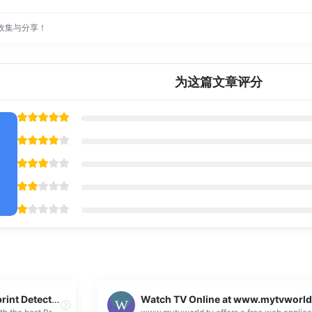
收集与分享！
为这篇文章评分
Best BrowserScan Fingerprint Detection Tool – Improve your online privacy security
Watch TV Online at www.mytvworld