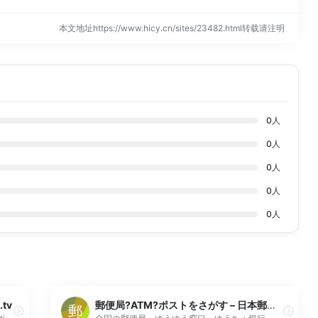
本文地址https://www.hicy.cn/sites/23482.html转载请注明
0
人
0
人
0
人
0
人
0
人
.tv
郵便局?ATM?ポストをさがす – 日本郵政グループ