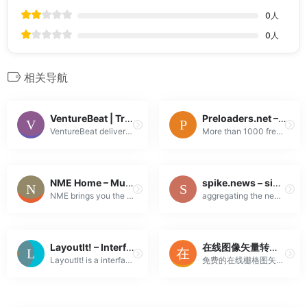
0
人
0
人
相关导航
VentureBeat | Transformative tech coverage that matters
Preloaders.net – Loading GIF, SVG & APNG (AJAX loaders) generator
VentureBeat delivers news, analysis, and insights on AI, data, and security—helping business leaders stay ahead in the rapidly evolving tech landscape...
More than 1000 free and premium ajax loader (loading animated GIF, SVG and APNG) spinners, bars and 3D animations generator for AJAX and JQuery
NME Home – Music, Film, TV, Gaming & Pop Culture News
spike.news – simple news aggregator
NME brings you the latest music and pop culture news and reviews, along with videos and galleries, band features, concert tickets, magazine, radio and...
aggregating the news from around the web every minute
LayoutIt! – Interface Builder for CSS Grid and Bootstrap
在线图像矢量转换工具
LayoutIt! is a interface builder for CSS Grid and Bootstrap that wants to be the kick-off for your front-end developments.
免费的在线栅格图矢量转换工具。无需注册，也不需要电子邮箱。