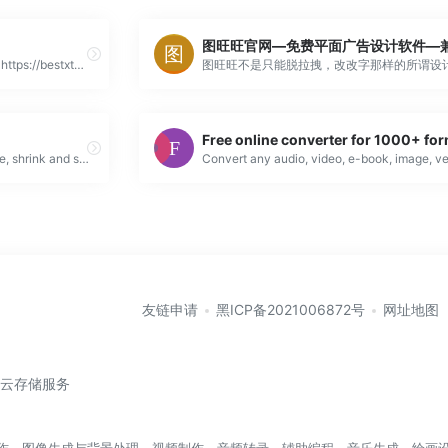
Curated Best Free Online Tools. https://bestxtools.github.io/ https://bestxtools.vercel.app/ https://besttools.vercel.app/
Links shortener at Inbox.lv! Paste, shrink and share you URLs in Internet.
友链申请
黑ICP备2021006872号
网址地图
/云存储服务