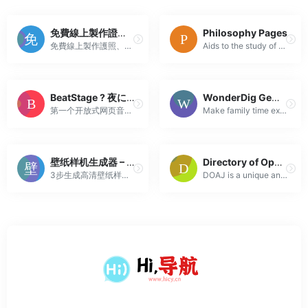
免費線上製作證件照 – 護照、簽證與官方文件適用
Philosophy Pages
免費線上製作護照、簽證與各類證件照，支援超過 100 國家與地區的照片規格，輕鬆符合官方標準。
Aids to the study of philosophy, including study guide, dictionary, timeline, discussion of major philosophers, and links to e-texts.
BeatStage ? 夜に駆ける (Into The Night)
WonderDig Gem Mining Kits | Bond with Your Family | Turn Family Time into Adventure Time
第一个开放式网页音乐游戏 BeatStage
Make family time exciting with Wonderdig Gem Mining Kits—real gems, real bonding, real fun
壁纸样机生成器 – 3步免费生成iPhone/iPad/Mac高清样机图 | 淘趣工坊
Directory of Open Access Journals – DOAJ
3步生成高清壁纸样机图！专为小红书/抖音优化的100+热门模板，支持最新iPhone/Mac机型Mockup效果，无需PS一键下载商用级无水印样机，每日新增10+模板，自媒体博主装机必备。
DOAJ is a unique and extensive index of diverse open access journals from around the world, driven by a growing community, committed to ensuring quali...