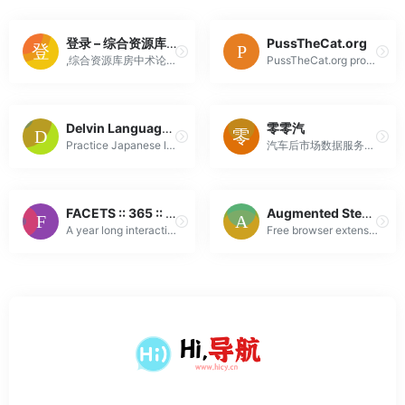
登录 – 综合资源库房中术论坛|fzslt.top|房术秘籍|洗髓功玉蛋功修炼方法|房中术教学-fzslt.top-|泡妞把妹|撩汉钓凯子|资源共享| – Powered by Discuz!
PussTheCat.org
,综合资源库房中术论坛|fzslt.top|房术秘籍|洗髓功玉蛋功修炼方法|房中术教学-fzslt.top-|泡妞把妹|撩汉钓凯子|资源共享|
PussTheCat.org provides access to open source services that are focused on privacy and video games servers.
Delvin Language – Learn Japanese
零零汽
Practice Japanese listening and reading with authentic Japanese video.
汽车后市场数据服务商，根据车架号或车辆识别码唯一锁定配件，支持奔驰、宝马、奥迪、路虎捷豹、保时捷、沃尔沃、大众、丰田本田、起亚现代、福特雪佛兰等主流品牌的车架号或VIN码查询、汽车配件或零件号查询、OE码查询，最全替换件、最新4S店价格、高清分解图，采用云平台方式，为广大汽配经销商提供云服务！同时还...
FACETS :: 365 :: Justin Maller
Augmented Steam
A year long interactive experience featuring original art and innovative collector forward Web 3 mechanisms. Claim your days in history.
Free browser extension that improves browsing and shopping experience for Steam