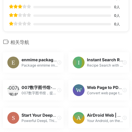
0
人
0
人
0
人
相关导航
enmime package – github.com/jhillyerd/enmime – Go Packages
Instant Search Recipes with Typesense
Package enmime implements a MIME encoding and decoding library.
Recipe Search with Typesense
007数字图书馆-免费中文文献库，英文文献库，顶级pubmed数据库、高权OVID数据库、 SD数据库、SCI 数据库
Web Page to PDF – Convert Web to PDF Online Free
007数字图书馆，提供强大知网，万方，维普等中文文献数据库，高权Wiley数据库账号,SD数据库,IEEE数据库,Springer数据库,Ovid数据库英文文献数据库，法律文献数据库，顶级pubmed、高权OVID、 SD、SCI 、Sinomed、Thieme医药等资源等医学文献数据库，国泰安经济...
Convert web page to PDF for free via online Web to PDF converter. Webtopdf service convert website to PDF online. Convert HTML to PDF with high qualit...
Start Your DeepLX Instance | DeepLX
AirDroid Web | Manage your phone on web
Powerful DeepL Third-Party Translation API
Your Android, on the Web. Manage and remote control your Android from a web browser, all over the air.