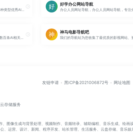
好学办公网站导航
通答AI是一个收录了来自国内外各种类型优秀AI产品的平台,包括AI写作、AI绘画、AI视频、AI设计等产品,每日更新最新的AI工具产品.此外,AI导航还提供了AI新闻资讯和AI课程,帮助用户全方位了解AI人工智能,通过我们推荐的AI产品,提高工作效率,从而实现AI让生活更美好的愿景.
神马电影导航吧
Tabxx钛波斯，AI导航网站，收集数百条AI相关站点，带你打开AI之门，探索AI的奥秘。
友链申请
黑ICP备2021006872号
网址地图
/云存储服务
盖写作、图像生成与背景处理、视频制作、音频转录、辅助编程、音乐生成、绘画设
办公、运营、设计、新闻、程序开发、站长管理、生活服务、云盘存储、音乐娱