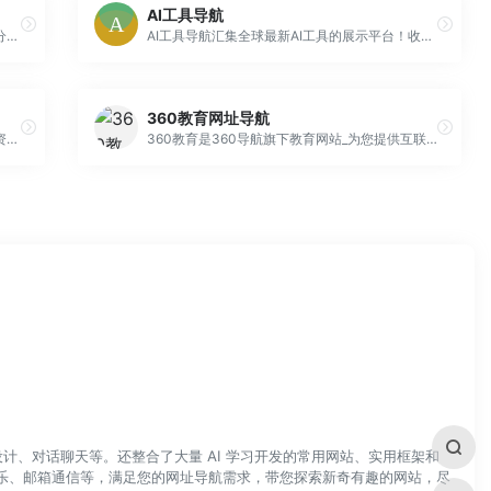
AI工具导航
办公人员网址导航，办公人员网站导航，专注分享优秀的办公网站、办公软件、工具、素材、技巧、办公资源
AI工具导航汇集全球最新AI工具的展示平台！收录国内外众多好用的AI工具，涵盖AI写作工具、AI绘画工具、AI图片生成器与AI抠图工具、AI视频剪辑工具、AI音乐生成器、AI语音识别、AI编程开发、AI设计工具、AI对话聊天等丰富的AI类别，同时还有AI办公工具、AI游戏制作、AI营销、AI数字人、...
360教育网址导航
我们的导航站为您收集了最优质的影视网站、资源下载站和实用工具。快速找到您需要的电影、电视剧、音乐、软件、游戏或其他资源。访问我们，享受高质量的互联网资源！
360教育是360导航旗下教育网站_为您提供互联网教育名站查询和导航，提供英语、少儿教育、中等教育、高等教育、职业技能不同层次的教育信息和课程推荐，为您打造互联网简单、便捷的教育信息查询、课程对比、学习资源等在内的一站式服务
计、对话聊天等。还整合了大量 AI 学习开发的常用网站、实用框架和
乐、邮箱通信等，满足您的网址导航需求，带您探索新奇有趣的网站，尽