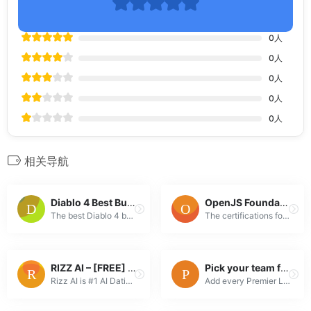
0
人
0
人
0
人
0
人
0
人
相关导航
Diablo 4 Best Builds
OpenJS Foundation launches new professional certification program to support the future of Node.js development | OpenJS Foundation
The best Diablo 4 builds tier list for the current meta.
The certifications focus on critical skills that Node.js developers need to build Node.js applications and services in professional environments; Cert...
RIZZ AI – [FREE] Rizz App Online | #1 Rizz AI Dating Assistant
Pick your team from the Premier League and import fixtures directly into your digital calendar
Rizz AI is #1 AI Dating Assistant by Dating AI, helps you get more matches. Get 10 FREE credits and level up your dating game with the best rizz app o...
Add every Premier League fixture for your favourite team to your digital calendar. It's free, and no signup needed. Kickoff changes, new fixtures, and...