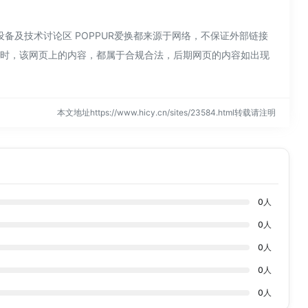
设备及技术讨论区 POPPUR爱换都来源于网络，不保证外部链接
收录时，该网页上的内容，都属于合规合法，后期网页的内容如出现
本文地址https://www.hicy.cn/sites/23584.html转载请注明
0
人
0
人
0
人
0
人
0
人