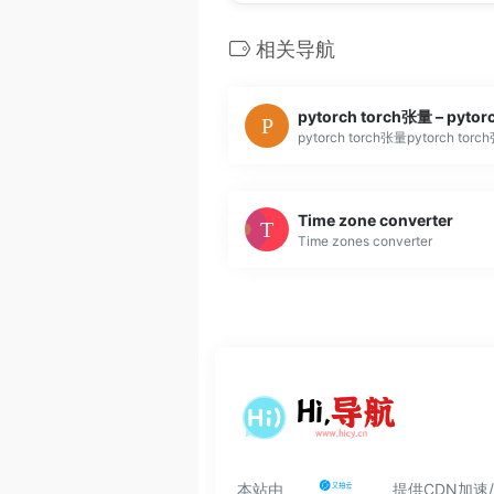
相关导航
pytorch torch张量 – pyt
pytorch torch张量pytorch tor
Time zone converter
Time zones converter
本站由
提供CDN加速