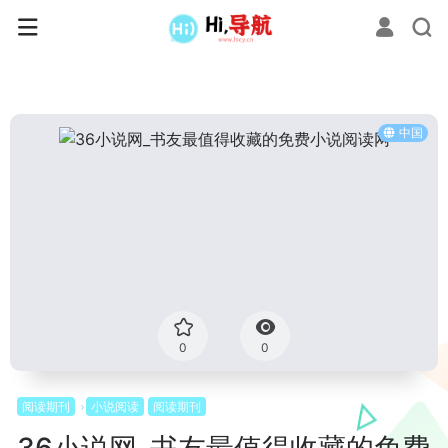
中国
0
0
阅读期刊
小说阅读
阅读期刊
36小说网_书友最值得收藏的免费