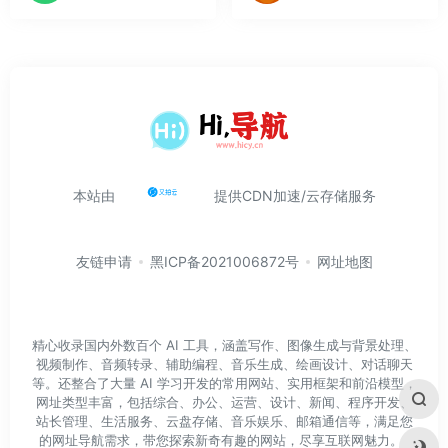
本站由
提供CDN加速/云存储服务
友链申请
黑ICP备2021006872号
网址地图
精心收录国内外数百个 AI 工具，涵盖写作、图像生成与背景处理、
视频制作、音频转录、辅助编程、音乐生成、绘画设计、对话聊天
等。还整合了大量 AI 学习开发的常用网站、实用框架和前沿模型，
网址类型丰富，包括综合、办公、运营、设计、新闻、程序开发、
站长管理、生活服务、云盘存储、音乐娱乐、邮箱通信等，满足您
的网址导航需求，带您探索新奇有趣的网站，尽享互联网魅力。