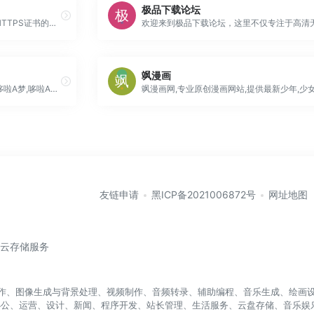
极品下载论坛
FreeSSL &#8211; 一个申请免费HTTPS证书的网站,免费HTTPS证书,免费SSL证书,免费证书
飒漫画
哆啦A梦新番,哆啦a梦新番2023,哆啦A梦,哆啦A梦剧场版,机器猫,梦蓝字幕组,银光字幕组,哆啦新番社,ドラえもん
友链申请
黑ICP备2021006872号
网址地图
/云存储服务
盖写作、图像生成与背景处理、视频制作、音频转录、辅助编程、音乐生成、绘画设
办公、运营、设计、新闻、程序开发、站长管理、生活服务、云盘存储、音乐娱