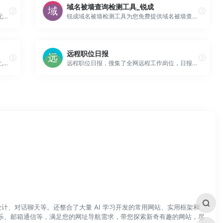
域名被墙查询检测工具_锐成
欢迎来到极品下载论坛，这里不仅专注于高清无损音乐MV的搜集下载，更是教育教学的最佳学习分享之地。
锐成域名被墙检测工具为您免费提供域名被墙查询，此工具支持查询域名在全球的访问情况
远程职位日报
飒漫画网,专业原创漫画网站,提供最新少年,少女,耽美,后宫,热血,校园,推理,恐怖等漫画大全阅读,是最好看的在线漫画网。看漫画,就上飒漫画网！
远程职位日报，搜集了全网远程工作岗位，日报日更新
计、对话聊天等。还整合了大量 AI 学习开发的常用网站、实用框架和
乐、邮箱通信等，满足您的网址导航需求，带您探索新奇有趣的网站，尽