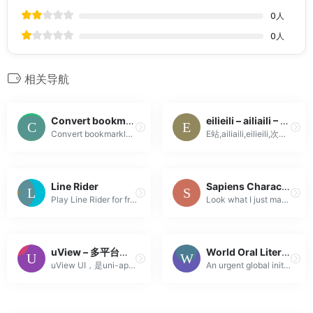
0
人
0
人
相关导航
Convert bookmarklet to Chrome extension
eilieili – ailiaili – E站 – (゜-゜)つロ ~ – Powered by Discuz!
Convert bookmarklet to Chrome extension
E站,ailiaili,eilieili,次元の物语,妹纸摄影与acg图、优质内容分享网，大家一起来快乐你我他
Line Rider
Sapiens Character Builder @UI8
Play Line Rider for free! Line Rider is a classic sandbox game where you draw a track for the sledder to ride on. Simple concept, endless possibilitie...
Look what I just made with the Sapiens Character Builder @UI8
uView – 多平台快速开发的UI框架 – uni-app UI框架
World Oral Literature Project : Home
uView UI，是uni-app生态最优秀的UI框架，全面的组件和便捷的工具会让您信手拈来，如鱼得水
An urgent global initiative to document and make accessible endangered oral literatures before they disappear without record